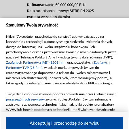
Dofinansowanie 60 000 000,00 PLN
Data podpisania umowy: SIERPIEŃ 2025
(wpłata wrzesień 60 mln)
Szanujemy Twoją prywatność
Dofinansowanie 635 783 051,21 PLN
Data podpisania umowy: WRZESIEŃ 2025
Kliknij "Akceptuję i przechodzę do serwisu", aby wyrazić zgody na
(wpłata wrzesień 100 mln, październik 350
korzystanie z technologii automatycznego śledzenia i zbierania danych,
mln, listopad 265 mln)
dostęp do informacji na Twoim urządzeniu końcowym i ich
przechowywanie oraz na przetwarzanie Twoich danych osobowych przez
Dofinansowanie 48 862 000,00 PLN
nas, czyli Telewizję Polską S.A. w likwidacji (zwaną dalej również „TVP”),
Data podpisania umowy: GRUDZIEŃ 2025
Zaufanych Partnerów z IAB* (1201 firm)
oraz pozostałych
Zaufanych
(wpłata grudzień 60,548 mln)
Partnerów TVP (93 firm)
, w celach marketingowych (w tym do
zautomatyzowanego dopasowania reklam do Twoich zainteresowań i
Dofinansowanie 900 000 000,00 PLN
mierzenia ich skuteczności) i pozostałych, które wskazujemy poniżej, a
Data podpisania umowy: LUTY 2026 (wpłata
także zgody na udostępnianie przez nas identyfikatora PPID do Google.
26 lutego 80 mln, 4 marca 370 mln,
8
kwiecień 180 mln, 7 maja 180 mln, 8
Twoje dane osobowe zbierane podczas odwiedzania przez Ciebie naszych
czerwca 90 mln)
poszczególnych serwisów
zwanych dalej „Portalem”, w tym informacje
zapisywane za pomocą technologii takich jak: pliki cookie, sygnalizatory
Dofinansowanie 250 000 000,00 PLN
WWW lub innych podobnych technologii umożliwiających świadczenie
Data podpisania umowy LIPIEC 2026 (wpłata
dopasowanych i bezpiecznych usług, personalizację treści oraz reklam,
udostępnianie funkcji mediów społecznościowych oraz analizowanie ruchu
4 sierpnia 250 mln
Akceptuję i przechodzę do serwisu
w Internecie.