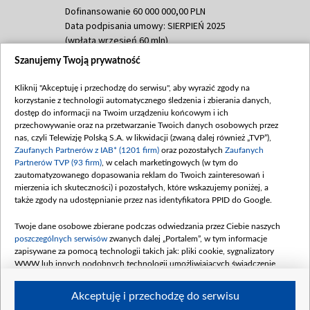
Dofinansowanie 60 000 000,00 PLN
Data podpisania umowy: SIERPIEŃ 2025
(wpłata wrzesień 60 mln)
Szanujemy Twoją prywatność
Dofinansowanie 635 783 051,21 PLN
Data podpisania umowy: WRZESIEŃ 2025
Kliknij "Akceptuję i przechodzę do serwisu", aby wyrazić zgody na
(wpłata wrzesień 100 mln, październik 350
korzystanie z technologii automatycznego śledzenia i zbierania danych,
mln, listopad 265 mln)
dostęp do informacji na Twoim urządzeniu końcowym i ich
przechowywanie oraz na przetwarzanie Twoich danych osobowych przez
Dofinansowanie 48 862 000,00 PLN
nas, czyli Telewizję Polską S.A. w likwidacji (zwaną dalej również „TVP”),
Data podpisania umowy: GRUDZIEŃ 2025
Zaufanych Partnerów z IAB* (1201 firm)
oraz pozostałych
Zaufanych
(wpłata grudzień 60,548 mln)
Partnerów TVP (93 firm)
, w celach marketingowych (w tym do
zautomatyzowanego dopasowania reklam do Twoich zainteresowań i
Dofinansowanie 900 000 000,00 PLN
mierzenia ich skuteczności) i pozostałych, które wskazujemy poniżej, a
Data podpisania umowy: LUTY 2026 (wpłata
także zgody na udostępnianie przez nas identyfikatora PPID do Google.
26 lutego 80 mln, 4 marca 370 mln,
8
kwiecień 180 mln, 7 maja 180 mln, 8
Twoje dane osobowe zbierane podczas odwiedzania przez Ciebie naszych
czerwca 90 mln)
poszczególnych serwisów
zwanych dalej „Portalem”, w tym informacje
zapisywane za pomocą technologii takich jak: pliki cookie, sygnalizatory
Dofinansowanie 250 000 000,00 PLN
WWW lub innych podobnych technologii umożliwiających świadczenie
Data podpisania umowy LIPIEC 2026 (wpłata
dopasowanych i bezpiecznych usług, personalizację treści oraz reklam,
udostępnianie funkcji mediów społecznościowych oraz analizowanie ruchu
4 sierpnia 250 mln
Akceptuję i przechodzę do serwisu
w Internecie.