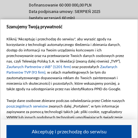
Dofinansowanie 60 000 000,00 PLN
Data podpisania umowy: SIERPIEŃ 2025
(wpłata wrzesień 60 mln)
Szanujemy Twoją prywatność
Dofinansowanie 635 783 051,21 PLN
Data podpisania umowy: WRZESIEŃ 2025
Kliknij "Akceptuję i przechodzę do serwisu", aby wyrazić zgody na
(wpłata wrzesień 100 mln, październik 350
korzystanie z technologii automatycznego śledzenia i zbierania danych,
mln, listopad 265 mln)
dostęp do informacji na Twoim urządzeniu końcowym i ich
przechowywanie oraz na przetwarzanie Twoich danych osobowych przez
Dofinansowanie 48 862 000,00 PLN
nas, czyli Telewizję Polską S.A. w likwidacji (zwaną dalej również „TVP”),
Data podpisania umowy: GRUDZIEŃ 2025
Zaufanych Partnerów z IAB* (1201 firm)
oraz pozostałych
Zaufanych
(wpłata grudzień 60,548 mln)
Partnerów TVP (93 firm)
, w celach marketingowych (w tym do
zautomatyzowanego dopasowania reklam do Twoich zainteresowań i
Dofinansowanie 900 000 000,00 PLN
mierzenia ich skuteczności) i pozostałych, które wskazujemy poniżej, a
Data podpisania umowy: LUTY 2026 (wpłata
także zgody na udostępnianie przez nas identyfikatora PPID do Google.
26 lutego 80 mln, 4 marca 370 mln,
8
kwiecień 180 mln, 7 maja 180 mln, 8
Twoje dane osobowe zbierane podczas odwiedzania przez Ciebie naszych
czerwca 90 mln)
poszczególnych serwisów
zwanych dalej „Portalem”, w tym informacje
zapisywane za pomocą technologii takich jak: pliki cookie, sygnalizatory
Dofinansowanie 250 000 000,00 PLN
WWW lub innych podobnych technologii umożliwiających świadczenie
Data podpisania umowy LIPIEC 2026 (wpłata
dopasowanych i bezpiecznych usług, personalizację treści oraz reklam,
udostępnianie funkcji mediów społecznościowych oraz analizowanie ruchu
4 sierpnia 250 mln
Akceptuję i przechodzę do serwisu
w Internecie.