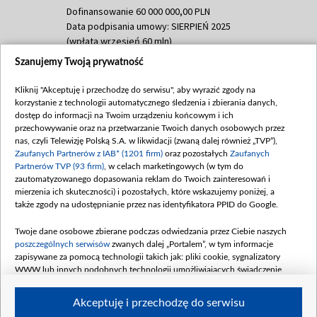
Dofinansowanie 60 000 000,00 PLN
Data podpisania umowy: SIERPIEŃ 2025
(wpłata wrzesień 60 mln)
Szanujemy Twoją prywatność
Dofinansowanie 635 783 051,21 PLN
Data podpisania umowy: WRZESIEŃ 2025
Kliknij "Akceptuję i przechodzę do serwisu", aby wyrazić zgody na
(wpłata wrzesień 100 mln, październik 350
korzystanie z technologii automatycznego śledzenia i zbierania danych,
mln, listopad 265 mln)
dostęp do informacji na Twoim urządzeniu końcowym i ich
przechowywanie oraz na przetwarzanie Twoich danych osobowych przez
Dofinansowanie 48 862 000,00 PLN
nas, czyli Telewizję Polską S.A. w likwidacji (zwaną dalej również „TVP”),
Data podpisania umowy: GRUDZIEŃ 2025
Zaufanych Partnerów z IAB* (1201 firm)
oraz pozostałych
Zaufanych
(wpłata grudzień 60,548 mln)
Partnerów TVP (93 firm)
, w celach marketingowych (w tym do
zautomatyzowanego dopasowania reklam do Twoich zainteresowań i
Dofinansowanie 900 000 000,00 PLN
mierzenia ich skuteczności) i pozostałych, które wskazujemy poniżej, a
Data podpisania umowy: LUTY 2026 (wpłata
także zgody na udostępnianie przez nas identyfikatora PPID do Google.
26 lutego 80 mln, 4 marca 370 mln,
8
kwiecień 180 mln, 7 maja 180 mln, 8
Twoje dane osobowe zbierane podczas odwiedzania przez Ciebie naszych
czerwca 90 mln)
poszczególnych serwisów
zwanych dalej „Portalem”, w tym informacje
zapisywane za pomocą technologii takich jak: pliki cookie, sygnalizatory
Dofinansowanie 250 000 000,00 PLN
WWW lub innych podobnych technologii umożliwiających świadczenie
Data podpisania umowy LIPIEC 2026 (wpłata
dopasowanych i bezpiecznych usług, personalizację treści oraz reklam,
udostępnianie funkcji mediów społecznościowych oraz analizowanie ruchu
4 sierpnia 250 mln
Akceptuję i przechodzę do serwisu
w Internecie.