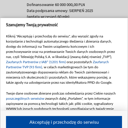
Dofinansowanie 60 000 000,00 PLN
Data podpisania umowy: SIERPIEŃ 2025
(wpłata wrzesień 60 mln)
Szanujemy Twoją prywatność
Dofinansowanie 635 783 051,21 PLN
Data podpisania umowy: WRZESIEŃ 2025
Kliknij "Akceptuję i przechodzę do serwisu", aby wyrazić zgody na
(wpłata wrzesień 100 mln, październik 350
korzystanie z technologii automatycznego śledzenia i zbierania danych,
mln, listopad 265 mln)
dostęp do informacji na Twoim urządzeniu końcowym i ich
przechowywanie oraz na przetwarzanie Twoich danych osobowych przez
Dofinansowanie 48 862 000,00 PLN
nas, czyli Telewizję Polską S.A. w likwidacji (zwaną dalej również „TVP”),
Data podpisania umowy: GRUDZIEŃ 2025
Zaufanych Partnerów z IAB* (1201 firm)
oraz pozostałych
Zaufanych
(wpłata grudzień 60,548 mln)
Partnerów TVP (93 firm)
, w celach marketingowych (w tym do
zautomatyzowanego dopasowania reklam do Twoich zainteresowań i
Dofinansowanie 900 000 000,00 PLN
mierzenia ich skuteczności) i pozostałych, które wskazujemy poniżej, a
Data podpisania umowy: LUTY 2026 (wpłata
także zgody na udostępnianie przez nas identyfikatora PPID do Google.
26 lutego 80 mln, 4 marca 370 mln,
8
kwiecień 180 mln, 7 maja 180 mln, 8
Twoje dane osobowe zbierane podczas odwiedzania przez Ciebie naszych
czerwca 90 mln)
poszczególnych serwisów
zwanych dalej „Portalem”, w tym informacje
zapisywane za pomocą technologii takich jak: pliki cookie, sygnalizatory
Dofinansowanie 250 000 000,00 PLN
WWW lub innych podobnych technologii umożliwiających świadczenie
Data podpisania umowy LIPIEC 2026 (wpłata
dopasowanych i bezpiecznych usług, personalizację treści oraz reklam,
udostępnianie funkcji mediów społecznościowych oraz analizowanie ruchu
4 sierpnia 250 mln
Akceptuję i przechodzę do serwisu
w Internecie.