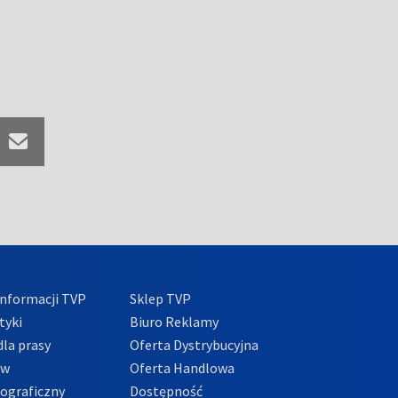
nformacji TVP
Sklep TVP
tyki
Biuro Reklamy
la prasy
Oferta Dystrybucyjna
ów
Oferta Handlowa
tograficzny
Dostępność