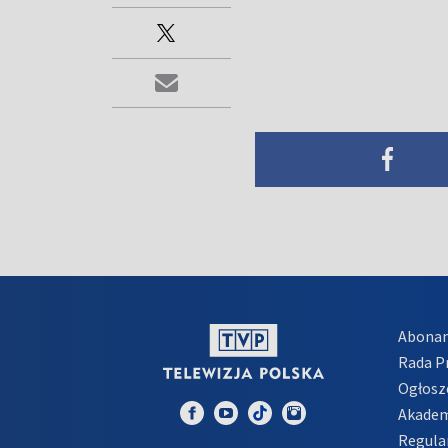
Abona
Rada 
Ogłosz
Akadem
Regula