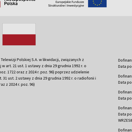
ewizji Polskiej S.A. w likwidacji, związanych z
Dofinan
j w art. 21 ust. 1 ustawy z dnia 29 grudnia 1992 r. o
Data po
r. poz. 1722 oraz z 2024 r. poz. 96) poprzez udzielenie
Dofinan
 31 ust. 2 ustawy z dnia 29 grudnia 1992 r. o radiofonii i
Data po
raz z 2024 r. poz. 96)
Dofinan
Data po
Dofinan
Data po
WRZESIE
Dofinan