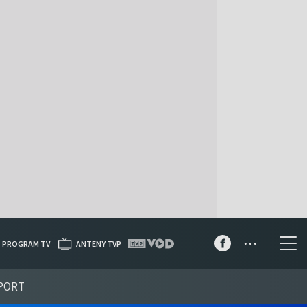
...
PROGRAM TV
ANTENY TVP
PORT