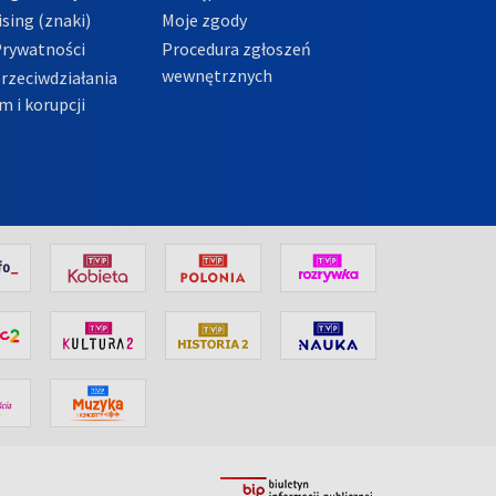
sing (znaki)
Moje zgody
Prywatności
Procedura zgłoszeń
wewnętrznych
przeciwdziałania
m i korupcji