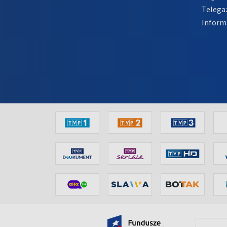
Telega
Inform