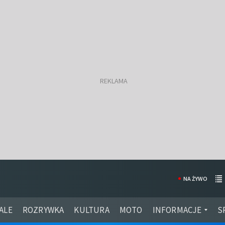
NA ŻYWO
ALE
ROZRYWKA
KULTURA
MOTO
INFORMACJE
S