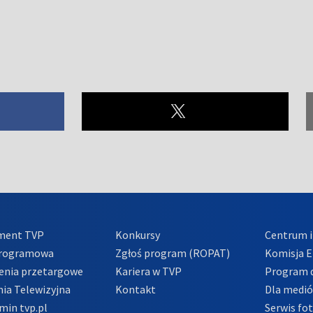
ment TVP
Konkursy
Centrum i
Programowa
Zgłoś program (ROPAT)
Komisja E
enia przetargowe
Kariera w TVP
Program d
ia Telewizyjna
Kontakt
Dla medi
min tvp.pl
Serwis fo