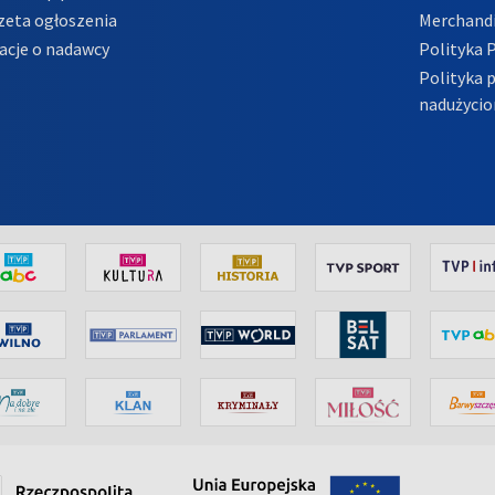
zeta ogłoszenia
Merchandi
acje o nadawcy
Polityka 
Polityka 
nadużycio