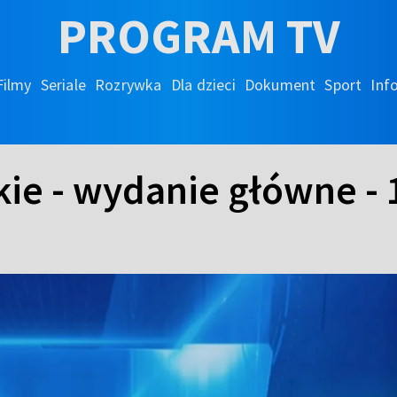
PROGRAM TV
Filmy
Seriale
Rozrywka
Dla dzieci
Dokument
Sport
Inf
kie - wydanie główne - 