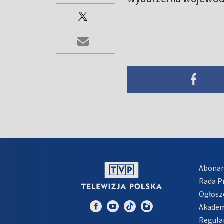
Abona
Rada 
Ogłosz
Akadem
Regula