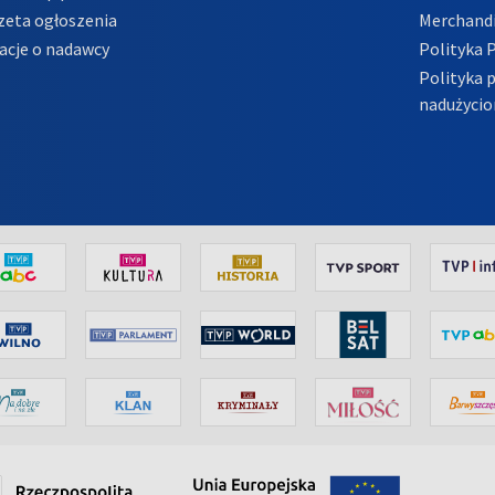
zeta ogłoszenia
Merchandi
acje o nadawcy
Polityka 
Polityka 
nadużycio