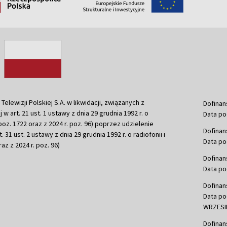
ewizji Polskiej S.A. w likwidacji, związanych z
Dofinan
j w art. 21 ust. 1 ustawy z dnia 29 grudnia 1992 r. o
Data po
r. poz. 1722 oraz z 2024 r. poz. 96) poprzez udzielenie
Dofinan
 31 ust. 2 ustawy z dnia 29 grudnia 1992 r. o radiofonii i
Data po
raz z 2024 r. poz. 96)
Dofinan
Data po
Dofinan
Data po
WRZESIE
Dofinan