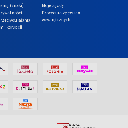
sing (znaki)
Moje zgody
Prywatności
Procedura zgłoszeń
wewnętrznych
przeciwdziałania
m i korupcji