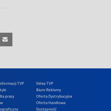
nformacji TVP
Sklep TVP
tyki
Biuro Reklamy
la prasy
Oferta Dystrybucyjna
ów
Oferta Handlowa
tograficzny
Dostępność