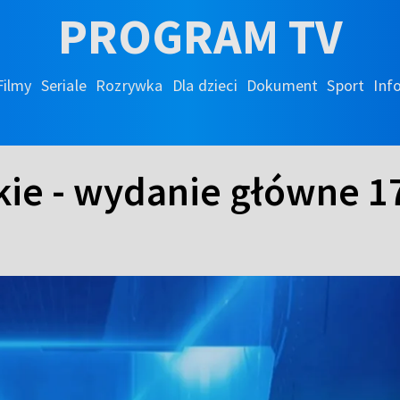
PROGRAM TV
Filmy
Seriale
Rozrywka
Dla dzieci
Dokument
Sport
Inf
kie - wydanie główne 1