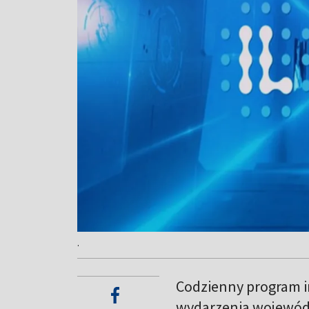
.
Codzienny program in
wydarzenia wojewód