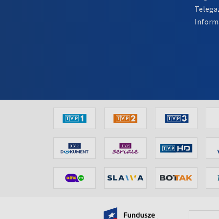
Telega
Inform