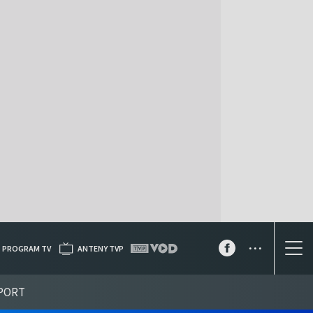
...
PROGRAM TV
ANTENY TVP
PORT