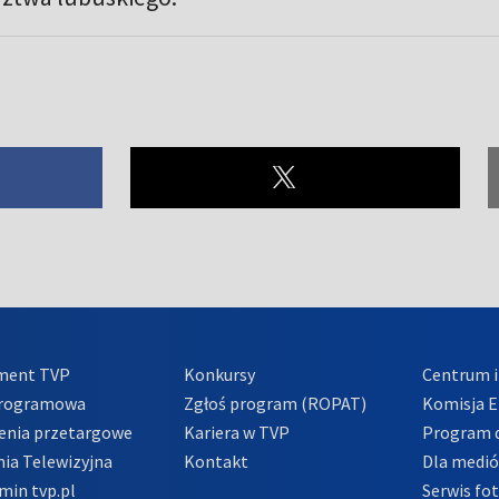
ment TVP
Konkursy
Centrum i
Programowa
Zgłoś program (ROPAT)
Komisja E
enia przetargowe
Kariera w TVP
Program d
ia Telewizyjna
Kontakt
Dla medi
min tvp.pl
Serwis fo