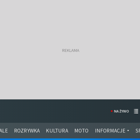
NA ŻYWO
ALE
ROZRYWKA
KULTURA
MOTO
INFORMACJE
S