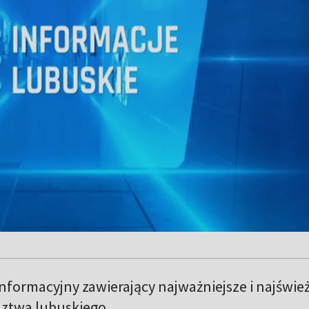
formacyjny zawierający najważniejsze i najświe
ztwa lubuskiego.