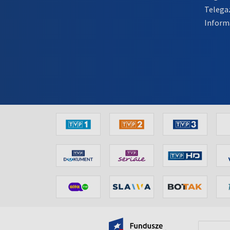
Telega
Inform