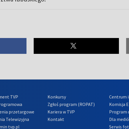
ment TVP
Konkursy
Centrum i
Programowa
Zgłoś program (ROPAT)
Komisja E
enia przetargowe
Kariera w TVP
Program d
ia Telewizyjna
Kontakt
Dla medi
min tvp.pl
Serwis fo