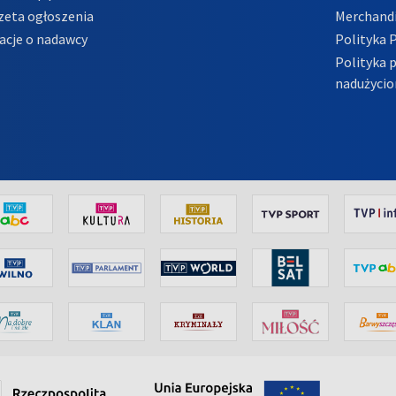
zeta ogłoszenia
Merchandi
acje o nadawcy
Polityka 
Polityka 
nadużycio