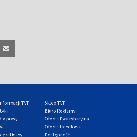
nformacji TVP
Sklep TVP
tyki
Biuro Reklamy
la prasy
Oferta Dystrybucyjna
ów
Oferta Handlowa
tograficzny
Dostępność