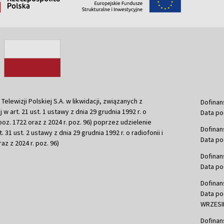
ewizji Polskiej S.A. w likwidacji, związanych z
Dofinan
j w art. 21 ust. 1 ustawy z dnia 29 grudnia 1992 r. o
Data po
r. poz. 1722 oraz z 2024 r. poz. 96) poprzez udzielenie
Dofinan
 31 ust. 2 ustawy z dnia 29 grudnia 1992 r. o radiofonii i
Data po
raz z 2024 r. poz. 96)
Dofinan
Data po
Dofinan
Data po
WRZESIE
Dofinan