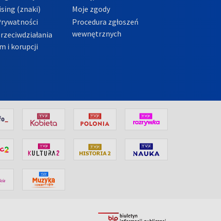
sing (znaki)
Moje zgody
Prywatności
Procedura zgłoszeń
wewnętrznych
przeciwdziałania
m i korupcji