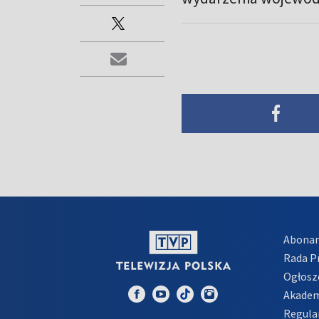
Abona
Rada 
Ogłosz
Akadem
Regula