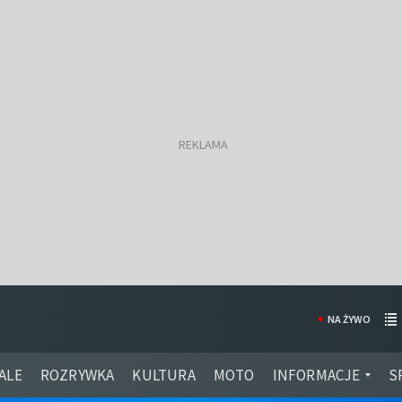
NA ŻYWO
ALE
ROZRYWKA
KULTURA
MOTO
INFORMACJE
S