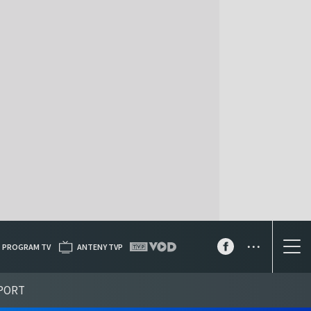
...
PROGRAM TV
ANTENY TVP
PORT