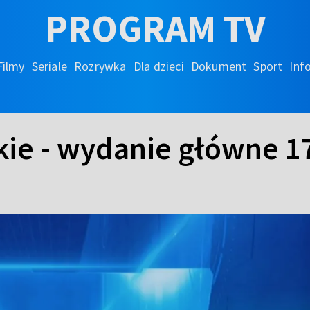
PROGRAM TV
Filmy
Seriale
Rozrywka
Dla dzieci
Dokument
Sport
Inf
kie - wydanie główne 1