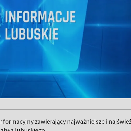
formacyjny zawierający najważniejsze i najświe
ztwa lubuskiego.