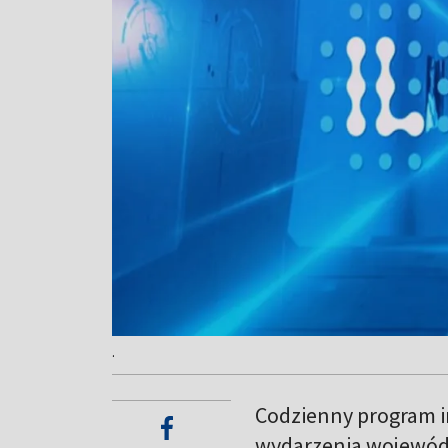
.
Codzienny program in
wydarzenia wojewód