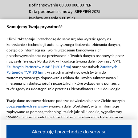
Dofinansowanie 60 000 000,00 PLN
Data podpisania umowy: SIERPIEŃ 2025
(wpłata wrzesień 60 mln)
Szanujemy Twoją prywatność
Dofinansowanie 635 783 051,21 PLN
Data podpisania umowy: WRZESIEŃ 2025
Kliknij "Akceptuję i przechodzę do serwisu", aby wyrazić zgody na
(wpłata wrzesień 100 mln, październik 350
korzystanie z technologii automatycznego śledzenia i zbierania danych,
mln, listopad 265 mln)
dostęp do informacji na Twoim urządzeniu końcowym i ich
przechowywanie oraz na przetwarzanie Twoich danych osobowych przez
Dofinansowanie 48 862 000,00 PLN
nas, czyli Telewizję Polską S.A. w likwidacji (zwaną dalej również „TVP”),
Data podpisania umowy: GRUDZIEŃ 2025
Zaufanych Partnerów z IAB* (1201 firm)
oraz pozostałych
Zaufanych
(wpłata grudzień 60,548 mln)
Partnerów TVP (93 firm)
, w celach marketingowych (w tym do
zautomatyzowanego dopasowania reklam do Twoich zainteresowań i
Dofinansowanie 900 000 000,00 PLN
mierzenia ich skuteczności) i pozostałych, które wskazujemy poniżej, a
Data podpisania umowy: LUTY 2026 (wpłata
także zgody na udostępnianie przez nas identyfikatora PPID do Google.
26 lutego 80 mln, 4 marca 370 mln,
8
kwiecień 180 mln, 7 maja 180 mln, 8
Twoje dane osobowe zbierane podczas odwiedzania przez Ciebie naszych
czerwca 90 mln)
poszczególnych serwisów
zwanych dalej „Portalem”, w tym informacje
zapisywane za pomocą technologii takich jak: pliki cookie, sygnalizatory
Dofinansowanie 250 000 000,00 PLN
WWW lub innych podobnych technologii umożliwiających świadczenie
Data podpisania umowy LIPIEC 2026 (wpłata
dopasowanych i bezpiecznych usług, personalizację treści oraz reklam,
udostępnianie funkcji mediów społecznościowych oraz analizowanie ruchu
4 sierpnia 250 mln
Akceptuję i przechodzę do serwisu
w Internecie.