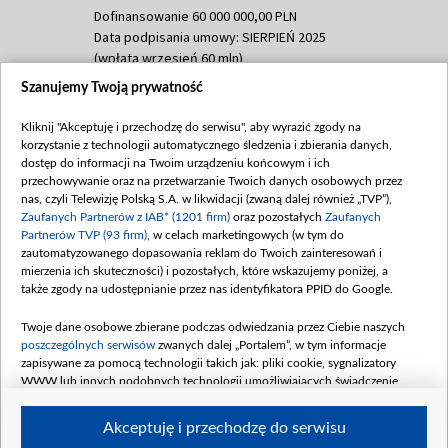
Dofinansowanie 60 000 000,00 PLN
Data podpisania umowy: SIERPIEŃ 2025
(wpłata wrzesień 60 mln)
Szanujemy Twoją prywatność
Dofinansowanie 635 783 051,21 PLN
Data podpisania umowy: WRZESIEŃ 2025
Kliknij "Akceptuję i przechodzę do serwisu", aby wyrazić zgody na
(wpłata wrzesień 100 mln, październik 350
korzystanie z technologii automatycznego śledzenia i zbierania danych,
mln, listopad 265 mln)
dostęp do informacji na Twoim urządzeniu końcowym i ich
przechowywanie oraz na przetwarzanie Twoich danych osobowych przez
Dofinansowanie 48 862 000,00 PLN
nas, czyli Telewizję Polską S.A. w likwidacji (zwaną dalej również „TVP”),
Data podpisania umowy: GRUDZIEŃ 2025
Zaufanych Partnerów z IAB* (1201 firm)
oraz pozostałych
Zaufanych
(wpłata grudzień 60,548 mln)
Partnerów TVP (93 firm)
, w celach marketingowych (w tym do
zautomatyzowanego dopasowania reklam do Twoich zainteresowań i
Dofinansowanie 900 000 000,00 PLN
mierzenia ich skuteczności) i pozostałych, które wskazujemy poniżej, a
Data podpisania umowy: LUTY 2026 (wpłata
także zgody na udostępnianie przez nas identyfikatora PPID do Google.
26 lutego 80 mln, 4 marca 370 mln,
8
kwiecień 180 mln, 7 maja 180 mln, 8
Twoje dane osobowe zbierane podczas odwiedzania przez Ciebie naszych
czerwca 90 mln)
poszczególnych serwisów
zwanych dalej „Portalem”, w tym informacje
zapisywane za pomocą technologii takich jak: pliki cookie, sygnalizatory
Dofinansowanie 250 000 000,00 PLN
WWW lub innych podobnych technologii umożliwiających świadczenie
Data podpisania umowy LIPIEC 2026 (wpłata
dopasowanych i bezpiecznych usług, personalizację treści oraz reklam,
udostępnianie funkcji mediów społecznościowych oraz analizowanie ruchu
4 sierpnia 250 mln
Akceptuję i przechodzę do serwisu
w Internecie.