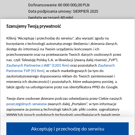
Dofinansowanie 60 000 000,00 PLN
Data podpisania umowy: SIERPIEŃ 2025
(wpłata wrzesień 60 mln)
Szanujemy Twoją prywatność
Dofinansowanie 635 783 051,21 PLN
Data podpisania umowy: WRZESIEŃ 2025
Kliknij "Akceptuję i przechodzę do serwisu", aby wyrazić zgody na
(wpłata wrzesień 100 mln, październik 350
korzystanie z technologii automatycznego śledzenia i zbierania danych,
mln, listopad 265 mln)
dostęp do informacji na Twoim urządzeniu końcowym i ich
przechowywanie oraz na przetwarzanie Twoich danych osobowych przez
Dofinansowanie 48 862 000,00 PLN
nas, czyli Telewizję Polską S.A. w likwidacji (zwaną dalej również „TVP”),
Data podpisania umowy: GRUDZIEŃ 2025
Zaufanych Partnerów z IAB* (1201 firm)
oraz pozostałych
Zaufanych
(wpłata grudzień 60,548 mln)
Partnerów TVP (93 firm)
, w celach marketingowych (w tym do
zautomatyzowanego dopasowania reklam do Twoich zainteresowań i
Dofinansowanie 900 000 000,00 PLN
mierzenia ich skuteczności) i pozostałych, które wskazujemy poniżej, a
Data podpisania umowy: LUTY 2026 (wpłata
także zgody na udostępnianie przez nas identyfikatora PPID do Google.
26 lutego 80 mln, 4 marca 370 mln,
8
kwiecień 180 mln, 7 maja 180 mln, 8
Twoje dane osobowe zbierane podczas odwiedzania przez Ciebie naszych
czerwca 90 mln)
poszczególnych serwisów
zwanych dalej „Portalem”, w tym informacje
zapisywane za pomocą technologii takich jak: pliki cookie, sygnalizatory
Dofinansowanie 250 000 000,00 PLN
WWW lub innych podobnych technologii umożliwiających świadczenie
Data podpisania umowy LIPIEC 2026 (wpłata
dopasowanych i bezpiecznych usług, personalizację treści oraz reklam,
udostępnianie funkcji mediów społecznościowych oraz analizowanie ruchu
4 sierpnia 250 mln
Akceptuję i przechodzę do serwisu
w Internecie.