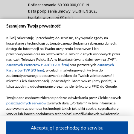
Dofinansowanie 60 000 000,00 PLN
Data podpisania umowy: SIERPIEŃ 2025
(wpłata wrzesień 60 mln)
Szanujemy Twoją prywatność
Dofinansowanie 635 783 051,21 PLN
Data podpisania umowy: WRZESIEŃ 2025
Kliknij "Akceptuję i przechodzę do serwisu", aby wyrazić zgody na
(wpłata wrzesień 100 mln, październik 350
korzystanie z technologii automatycznego śledzenia i zbierania danych,
mln, listopad 265 mln)
dostęp do informacji na Twoim urządzeniu końcowym i ich
przechowywanie oraz na przetwarzanie Twoich danych osobowych przez
Dofinansowanie 48 862 000,00 PLN
nas, czyli Telewizję Polską S.A. w likwidacji (zwaną dalej również „TVP”),
Data podpisania umowy: GRUDZIEŃ 2025
Zaufanych Partnerów z IAB* (1201 firm)
oraz pozostałych
Zaufanych
(wpłata grudzień 60,548 mln)
Partnerów TVP (93 firm)
, w celach marketingowych (w tym do
zautomatyzowanego dopasowania reklam do Twoich zainteresowań i
Dofinansowanie 900 000 000,00 PLN
mierzenia ich skuteczności) i pozostałych, które wskazujemy poniżej, a
Data podpisania umowy: LUTY 2026 (wpłata
także zgody na udostępnianie przez nas identyfikatora PPID do Google.
26 lutego 80 mln, 4 marca 370 mln,
8
kwiecień 180 mln, 7 maja 180 mln, 8
Twoje dane osobowe zbierane podczas odwiedzania przez Ciebie naszych
czerwca 90 mln)
poszczególnych serwisów
zwanych dalej „Portalem”, w tym informacje
zapisywane za pomocą technologii takich jak: pliki cookie, sygnalizatory
Dofinansowanie 250 000 000,00 PLN
WWW lub innych podobnych technologii umożliwiających świadczenie
Data podpisania umowy LIPIEC 2026 (wpłata
dopasowanych i bezpiecznych usług, personalizację treści oraz reklam,
udostępnianie funkcji mediów społecznościowych oraz analizowanie ruchu
4 sierpnia 250 mln
Akceptuję i przechodzę do serwisu
w Internecie.