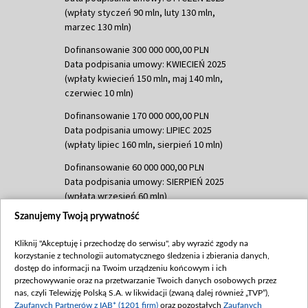
(wpłaty styczeń 90 mln, luty 130 mln,
marzec 130 mln)
Dofinansowanie 300 000 000,00 PLN
Data podpisania umowy: KWIECIEŃ 2025
(wpłaty kwiecień 150 mln, maj 140 mln,
czerwiec 10 mln)
Dofinansowanie 170 000 000,00 PLN
Data podpisania umowy: LIPIEC 2025
(wpłaty lipiec 160 mln, sierpień 10 mln)
Dofinansowanie 60 000 000,00 PLN
Data podpisania umowy: SIERPIEŃ 2025
(wpłata wrzesień 60 mln)
Szanujemy Twoją prywatność
Dofinansowanie 635 783 051,21 PLN
Data podpisania umowy: WRZESIEŃ 2025
Kliknij "Akceptuję i przechodzę do serwisu", aby wyrazić zgody na
(wpłata wrzesień 100 mln, październik 350
korzystanie z technologii automatycznego śledzenia i zbierania danych,
mln, listopad 265 mln)
dostęp do informacji na Twoim urządzeniu końcowym i ich
przechowywanie oraz na przetwarzanie Twoich danych osobowych przez
Dofinansowanie 48 862 000,00 PLN
nas, czyli Telewizję Polską S.A. w likwidacji (zwaną dalej również „TVP”),
Data podpisania umowy: GRUDZIEŃ 2025
Zaufanych Partnerów z IAB* (1201 firm)
oraz pozostałych
Zaufanych