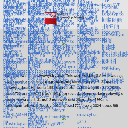
Dofinansowanie ustawowych zadań Telewizji Polskiej S.A. w likwidacji,
związanych z realizacją misji publicznej określonej w art. 21 ust. 1
ustawy z dnia 29 grudnia 1992 r. o radiofonii i telewizji (Dz. U. z 2022 r.
poz. 1722 oraz z 2024 r. poz. 96) poprzez udzielenie dotacji celowej, o
której mowa w art. 31 ust. 2 ustawy z dnia 29 grudnia 1992 r. o
radiofonii i telewizji (Dz. U. z 2022 r. poz. 1722 oraz z 2024 r. poz. 96)