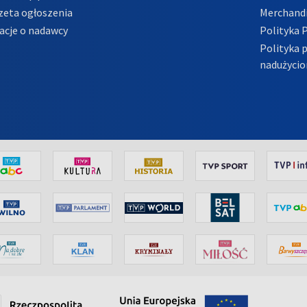
zeta ogłoszenia
Merchandi
acje o nadawcy
Polityka 
Polityka 
nadużycio