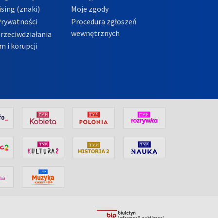
sing (znaki)
Moje zgody
Prywatności
Procedura zgłoszeń
wewnętrznych
przeciwdziałania
m i korupcji