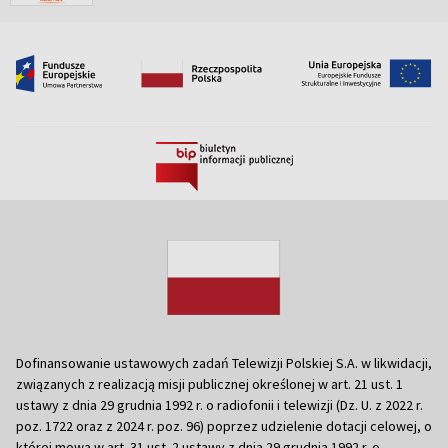
Dofinansowanie ustawowych zadań Telewizji Polskiej S.A. w likwidacji,
związanych z realizacją misji publicznej określonej w art. 21 ust. 1
ustawy z dnia 29 grudnia 1992 r. o radiofonii i telewizji (Dz. U. z 2022 r.
poz. 1722 oraz z 2024 r. poz. 96) poprzez udzielenie dotacji celowej, o
której mowa w art. 31 ust. 2 ustawy z dnia 29 grudnia 1992 r. o