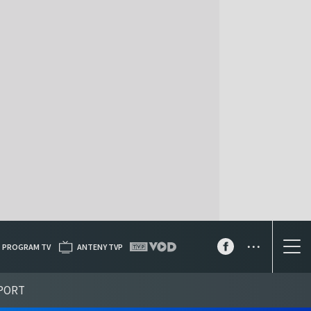
...
PROGRAM TV
ANTENY TVP
PORT