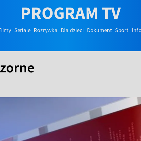
PROGRAM TV
Filmy
Seriale
Rozrywka
Dla dzieci
Dokument
Sport
Inf
czorne