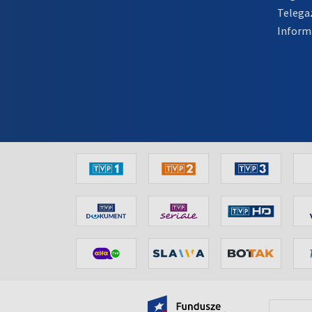
Telega
Inform