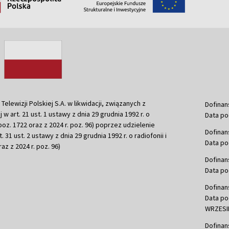
ewizji Polskiej S.A. w likwidacji, związanych z
Dofinan
j w art. 21 ust. 1 ustawy z dnia 29 grudnia 1992 r. o
Data po
r. poz. 1722 oraz z 2024 r. poz. 96) poprzez udzielenie
Dofinan
 31 ust. 2 ustawy z dnia 29 grudnia 1992 r. o radiofonii i
Data po
raz z 2024 r. poz. 96)
Dofinan
Data po
Dofinan
Data po
WRZESIE
Dofinan