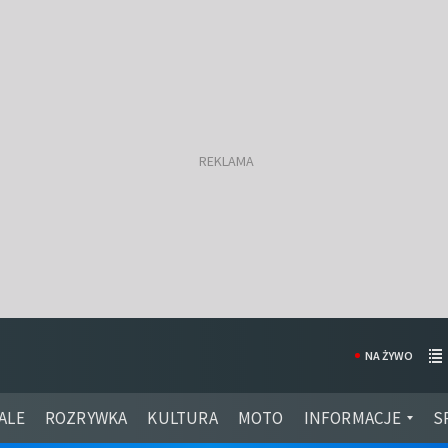
NA ŻYWO
ALE
ROZRYWKA
KULTURA
MOTO
INFORMACJE
S