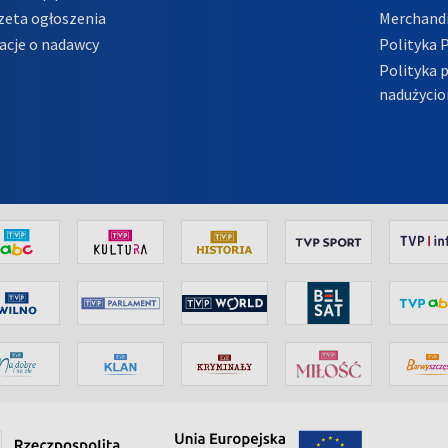
zeta ogłoszenia
Merchandi
acje o nadawcy
Polityka 
Polityka 
nadużycio