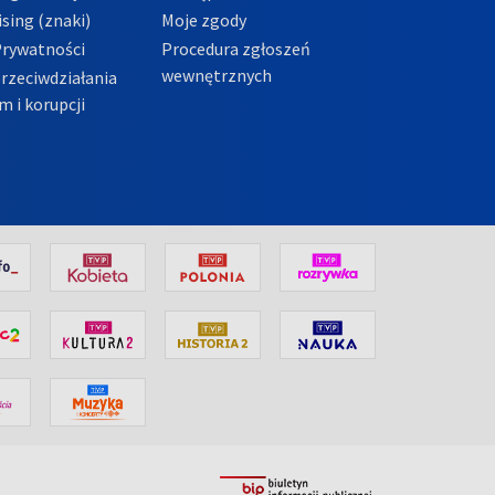
sing (znaki)
Moje zgody
Prywatności
Procedura zgłoszeń
wewnętrznych
przeciwdziałania
m i korupcji