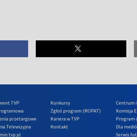
ment TVP
Konkursy
Centrum i
Programowa
Zgłoś program (ROPAT)
Komisja E
enia przetargowe
Kariera w TVP
Program d
ia Telewizyjna
Kontakt
Dla medi
min tvp.pl
Serwis fo