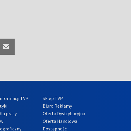
nformacji TVP
Sklep TVP
tyki
Biuro Reklamy
la prasy
Oferta Dystrybucyjna
ów
Oferta Handlowa
tograficzny
Dostępność