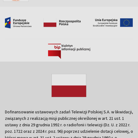
Dofinansowanie ustawowych zadań Telewizji Polskiej S.A. w likwidacji,
związanych z realizacją misji publicznej określonej w art. 21 ust. 1
ustawy z dnia 29 grudnia 1992 r. o radiofonii i telewizji (Dz. U. z 2022 r.
poz. 1722 oraz z 2024 r. poz. 96) poprzez udzielenie dotacji celowej, o
której mowa w art. 31 ust. 2 ustawy z dnia 29 grudnia 1992 r. o