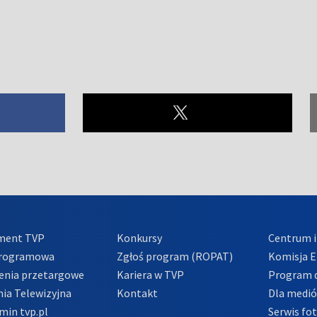
ment TVP
Konkursy
Centrum i
Programowa
Zgłoś program (ROPAT)
Komisja E
enia przetargowe
Kariera w TVP
Program d
ia Telewizyjna
Kontakt
Dla medi
min tvp.pl
Serwis fo