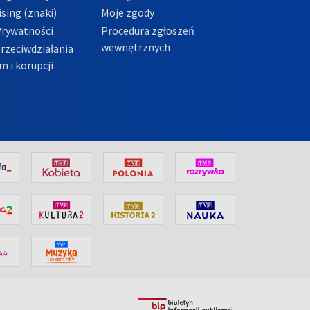
sing (znaki)
Moje zgody
Prywatności
Procedura zgłoszeń
wewnętrznych
przeciwdziałania
m i korupcji