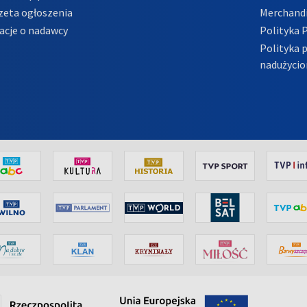
zeta ogłoszenia
Merchandi
acje o nadawcy
Polityka 
Polityka 
nadużycio