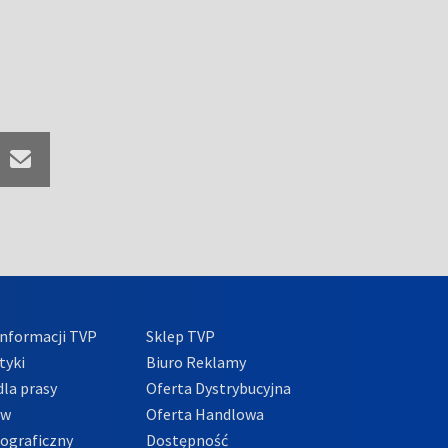
nformacji TVP
Sklep TVP
tyki
Biuro Reklamy
la prasy
Oferta Dystrybucyjna
ów
Oferta Handlowa
tograficzny
Dostępność