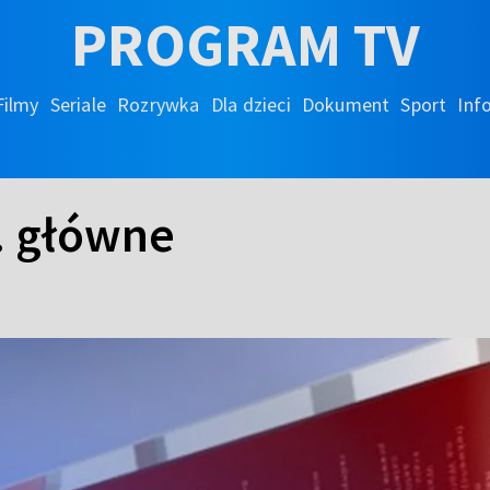
PROGRAM TV
Filmy
Seriale
Rozrywka
Dla dzieci
Dokument
Sport
Inf
. główne