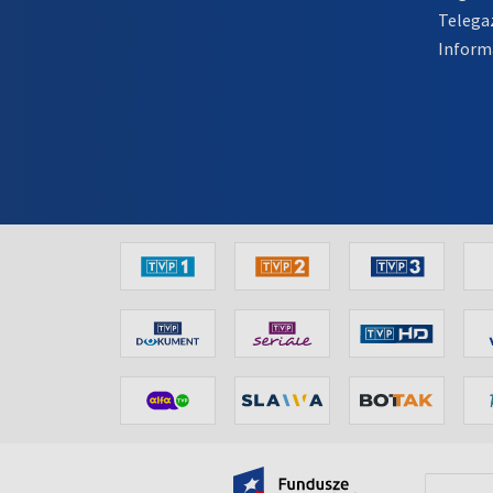
Telega
Inform