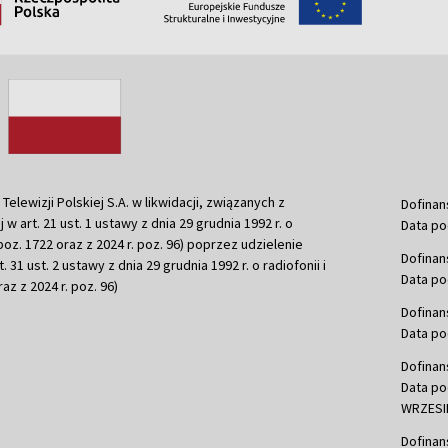
ewizji Polskiej S.A. w likwidacji, związanych z
Dofinan
j w art. 21 ust. 1 ustawy z dnia 29 grudnia 1992 r. o
Data po
r. poz. 1722 oraz z 2024 r. poz. 96) poprzez udzielenie
Dofinan
 31 ust. 2 ustawy z dnia 29 grudnia 1992 r. o radiofonii i
Data po
raz z 2024 r. poz. 96)
Dofinan
Data po
Dofinan
Data po
WRZESIE
Dofinan