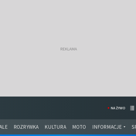
NA ŻYWO
ALE
ROZRYWKA
KULTURA
MOTO
INFORMACJE
S