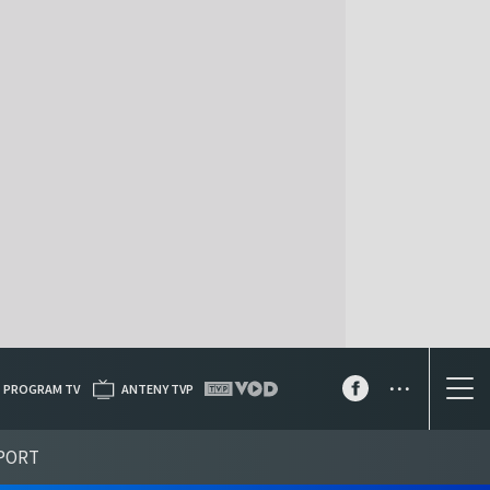
...
PROGRAM TV
ANTENY TVP
PORT