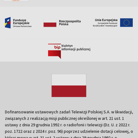
Dofinansowanie ustawowych zadań Telewizji Polskiej S.A. w likwidacji,
związanych z realizacją misji publicznej określonej w art. 21 ust. 1
ustawy z dnia 29 grudnia 1992 r. o radiofonii i telewizji (Dz. U. z 2022 r.
poz. 1722 oraz z 2024 r. poz. 96) poprzez udzielenie dotacji celowej, o
której mowa w art. 31 ust. 2 ustawy z dnia 29 grudnia 1992 r. o