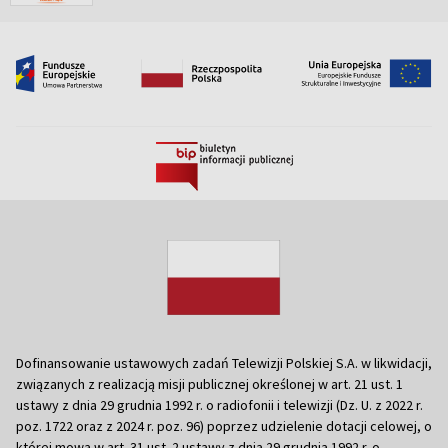
Dofinansowanie ustawowych zadań Telewizji Polskiej S.A. w likwidacji,
związanych z realizacją misji publicznej określonej w art. 21 ust. 1
ustawy z dnia 29 grudnia 1992 r. o radiofonii i telewizji (Dz. U. z 2022 r.
poz. 1722 oraz z 2024 r. poz. 96) poprzez udzielenie dotacji celowej, o
której mowa w art. 31 ust. 2 ustawy z dnia 29 grudnia 1992 r. o