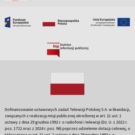
Dofinansowanie ustawowych zadań Telewizji Polskiej S.A. w likwidacji,
związanych z realizacją misji publicznej określonej w art. 21 ust. 1
ustawy z dnia 29 grudnia 1992 r. o radiofonii i telewizji (Dz. U. z 2022 r.
poz. 1722 oraz z 2024 r. poz. 96) poprzez udzielenie dotacji celowej, o
której mowa w art. 31 ust. 2 ustawy z dnia 29 grudnia 1992 r. o