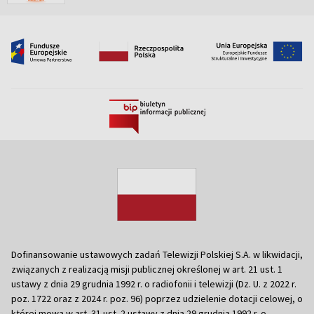
Dofinansowanie ustawowych zadań Telewizji Polskiej S.A. w likwidacji,
związanych z realizacją misji publicznej określonej w art. 21 ust. 1
ustawy z dnia 29 grudnia 1992 r. o radiofonii i telewizji (Dz. U. z 2022 r.
poz. 1722 oraz z 2024 r. poz. 96) poprzez udzielenie dotacji celowej, o
której mowa w art. 31 ust. 2 ustawy z dnia 29 grudnia 1992 r. o