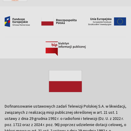
Dofinansowanie ustawowych zadań Telewizji Polskiej S.A. w likwidacji,
związanych z realizacją misji publicznej określonej w art. 21 ust. 1
ustawy z dnia 29 grudnia 1992 r. o radiofonii i telewizji (Dz. U. z 2022 r.
poz. 1722 oraz z 2024 r. poz. 96) poprzez udzielenie dotacji celowej, o
której mowa w art. 31 ust. 2 ustawy z dnia 29 grudnia 1992 r. o