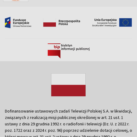
Dofinansowanie ustawowych zadań Telewizji Polskiej S.A. w likwidacji,
związanych z realizacją misji publicznej określonej w art. 21 ust. 1
ustawy z dnia 29 grudnia 1992 r. o radiofonii i telewizji (Dz. U. z 2022 r.
poz. 1722 oraz z 2024 r. poz. 96) poprzez udzielenie dotacji celowej, o
której mowa w art. 31 ust. 2 ustawy z dnia 29 grudnia 1992 r. o