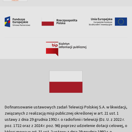
Dofinansowanie ustawowych zadań Telewizji Polskiej S.A. w likwidacji,
związanych z realizacją misji publicznej określonej w art. 21 ust. 1
ustawy z dnia 29 grudnia 1992 r. o radiofonii i telewizji (Dz. U. z 2022 r.
poz. 1722 oraz z 2024 r. poz. 96) poprzez udzielenie dotacji celowej, o
której mowa w art. 31 ust. 2 ustawy z dnia 29 grudnia 1992 r. o