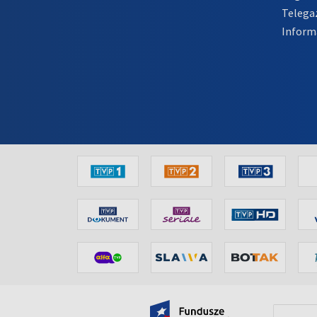
Telega
Inform