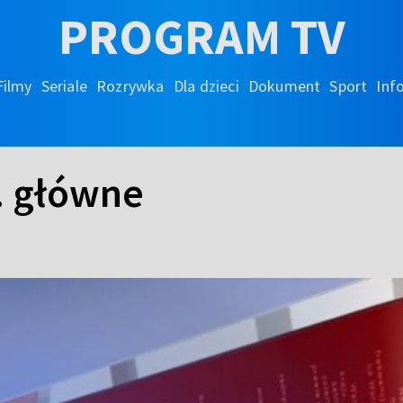
PROGRAM TV
Filmy
Seriale
Rozrywka
Dla dzieci
Dokument
Sport
Inf
. główne