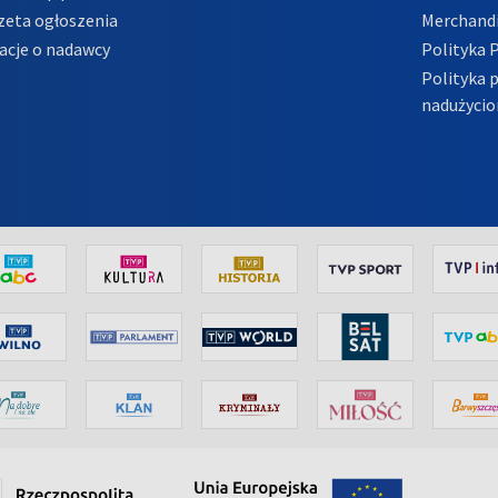
zeta ogłoszenia
Merchandi
acje o nadawcy
Polityka 
Polityka 
nadużycio