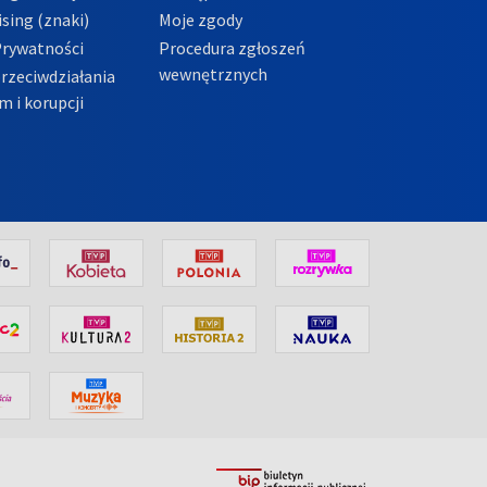
sing (znaki)
Moje zgody
Prywatności
Procedura zgłoszeń
wewnętrznych
przeciwdziałania
m i korupcji