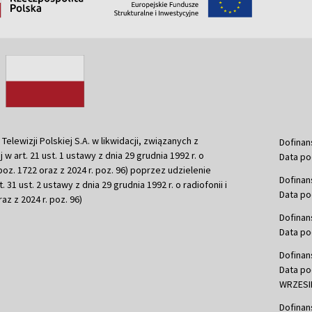
ewizji Polskiej S.A. w likwidacji, związanych z
Dofinan
j w art. 21 ust. 1 ustawy z dnia 29 grudnia 1992 r. o
Data po
r. poz. 1722 oraz z 2024 r. poz. 96) poprzez udzielenie
Dofinan
 31 ust. 2 ustawy z dnia 29 grudnia 1992 r. o radiofonii i
Data po
raz z 2024 r. poz. 96)
Dofinan
Data po
Dofinan
Data po
WRZESIE
Dofinan