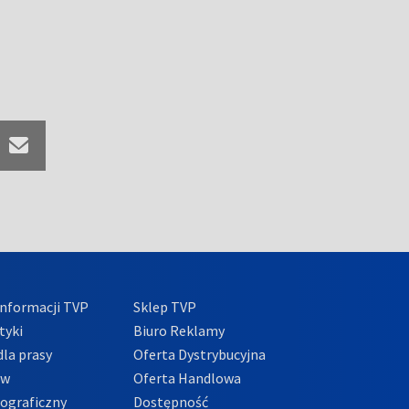
nformacji TVP
Sklep TVP
tyki
Biuro Reklamy
la prasy
Oferta Dystrybucyjna
ów
Oferta Handlowa
tograficzny
Dostępność