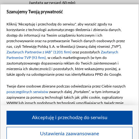
(wpłata wrzesień 60 mln)
Szanujemy Twoją prywatność
Dofinansowanie 635 783 051,21 PLN
Data podpisania umowy: WRZESIEŃ 2025
Kliknij "Akceptuję i przechodzę do serwisu", aby wyrazić zgody na
(wpłata wrzesień 100 mln, październik 350
korzystanie z technologii automatycznego śledzenia i zbierania danych,
mln, listopad 265 mln)
dostęp do informacji na Twoim urządzeniu końcowym i ich
przechowywanie oraz na przetwarzanie Twoich danych osobowych przez
Dofinansowanie 48 862 000,00 PLN
nas, czyli Telewizję Polską S.A. w likwidacji (zwaną dalej również „TVP”),
Data podpisania umowy: GRUDZIEŃ 2025
Zaufanych Partnerów z IAB* (1201 firm)
oraz pozostałych
Zaufanych
(wpłata grudzień 60,548 mln)
Partnerów TVP (93 firm)
, w celach marketingowych (w tym do
zautomatyzowanego dopasowania reklam do Twoich zainteresowań i
Dofinansowanie 900 000 000,00 PLN
mierzenia ich skuteczności) i pozostałych, które wskazujemy poniżej, a
Data podpisania umowy: LUTY 2026 (wpłata
także zgody na udostępnianie przez nas identyfikatora PPID do Google.
26 lutego 80 mln, 4 marca 370 mln,
8
kwiecień 180 mln, 7 maja 180 mln, 8
Twoje dane osobowe zbierane podczas odwiedzania przez Ciebie naszych
czerwca 90 mln)
poszczególnych serwisów
zwanych dalej „Portalem”, w tym informacje
zapisywane za pomocą technologii takich jak: pliki cookie, sygnalizatory
Dofinansowanie 250 000 000,00 PLN
WWW lub innych podobnych technologii umożliwiających świadczenie
Data podpisania umowy LIPIEC 2026 (wpłata
dopasowanych i bezpiecznych usług, personalizację treści oraz reklam,
udostępnianie funkcji mediów społecznościowych oraz analizowanie ruchu
4 sierpnia 250 mln
Akceptuję i przechodzę do serwisu
w Internecie.
Twoje dane osobowe zbierane podczas odwiedzania przez Ciebie
Ustawienia zaawansowane
poszczególnych serwisów
na Portalu, takie jak adresy IP, identyfikatory