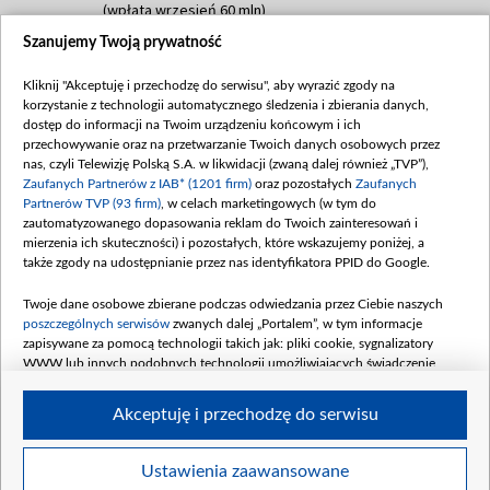
(wpłata wrzesień 60 mln)
Szanujemy Twoją prywatność
Dofinansowanie 635 783 051,21 PLN
Data podpisania umowy: WRZESIEŃ 2025
Kliknij "Akceptuję i przechodzę do serwisu", aby wyrazić zgody na
(wpłata wrzesień 100 mln, październik 350
korzystanie z technologii automatycznego śledzenia i zbierania danych,
mln, listopad 265 mln)
dostęp do informacji na Twoim urządzeniu końcowym i ich
przechowywanie oraz na przetwarzanie Twoich danych osobowych przez
Dofinansowanie 48 862 000,00 PLN
nas, czyli Telewizję Polską S.A. w likwidacji (zwaną dalej również „TVP”),
Data podpisania umowy: GRUDZIEŃ 2025
Zaufanych Partnerów z IAB* (1201 firm)
oraz pozostałych
Zaufanych
(wpłata grudzień 60,548 mln)
Partnerów TVP (93 firm)
, w celach marketingowych (w tym do
zautomatyzowanego dopasowania reklam do Twoich zainteresowań i
Dofinansowanie 900 000 000,00 PLN
mierzenia ich skuteczności) i pozostałych, które wskazujemy poniżej, a
Data podpisania umowy: LUTY 2026 (wpłata
także zgody na udostępnianie przez nas identyfikatora PPID do Google.
26 lutego 80 mln, 4 marca 370 mln,
8
kwiecień 180 mln, 7 maja 180 mln, 8
Twoje dane osobowe zbierane podczas odwiedzania przez Ciebie naszych
czerwca 90 mln)
poszczególnych serwisów
zwanych dalej „Portalem”, w tym informacje
zapisywane za pomocą technologii takich jak: pliki cookie, sygnalizatory
Dofinansowanie 250 000 000,00 PLN
WWW lub innych podobnych technologii umożliwiających świadczenie
Data podpisania umowy LIPIEC 2026 (wpłata
dopasowanych i bezpiecznych usług, personalizację treści oraz reklam,
udostępnianie funkcji mediów społecznościowych oraz analizowanie ruchu
4 sierpnia 250 mln
Akceptuję i przechodzę do serwisu
w Internecie.
Twoje dane osobowe zbierane podczas odwiedzania przez Ciebie
Ustawienia zaawansowane
poszczególnych serwisów
na Portalu, takie jak adresy IP, identyfikatory