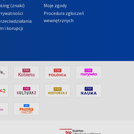
sing (znaki)
Moje zgody
Prywatności
Procedura zgłoszeń
wewnętrznych
przeciwdziałania
m i korupcji