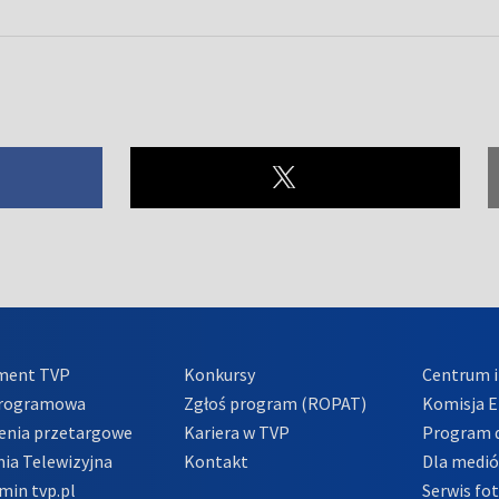
ment TVP
Konkursy
Centrum i
Programowa
Zgłoś program (ROPAT)
Komisja E
enia przetargowe
Kariera w TVP
Program d
ia Telewizyjna
Kontakt
Dla medi
min tvp.pl
Serwis fo