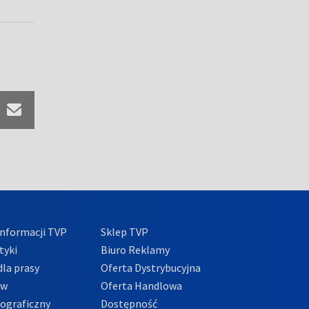
nformacji TVP
Sklep TVP
tyki
Biuro Reklamy
la prasy
Oferta Dystrybucyjna
ów
Oferta Handlowa
tograficzny
Dostępność