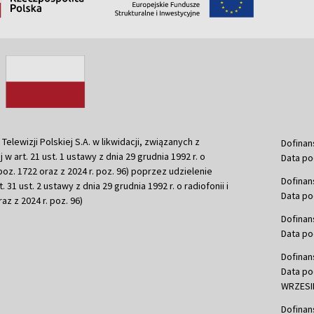
ewizji Polskiej S.A. w likwidacji, związanych z
Dofinan
j w art. 21 ust. 1 ustawy z dnia 29 grudnia 1992 r. o
Data po
r. poz. 1722 oraz z 2024 r. poz. 96) poprzez udzielenie
Dofinan
 31 ust. 2 ustawy z dnia 29 grudnia 1992 r. o radiofonii i
Data po
raz z 2024 r. poz. 96)
Dofinan
Data po
Dofinan
Data po
WRZESIE
Dofinan