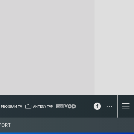
...
PROGRAM TV
ANTENY TVP
PORT