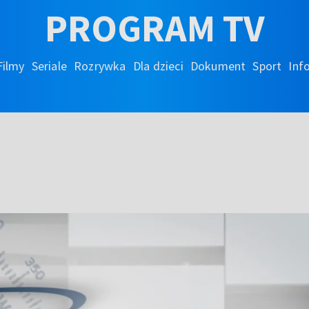
PROGRAM TV
Filmy
Seriale
Rozrywka
Dla dzieci
Dokument
Sport
Inf