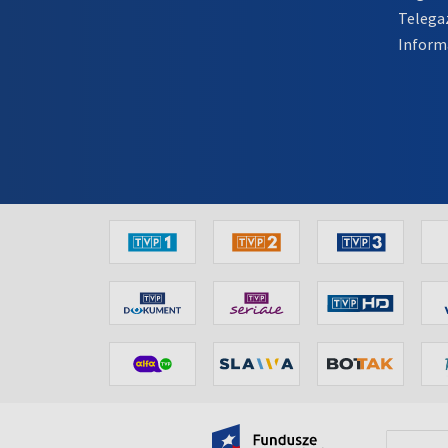
Telega
Inform