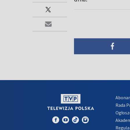
Abona
Rada 
Ogłosz
Akadem
Regula