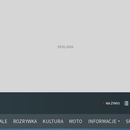
NA ŻYWO
ALE
ROZRYWKA
KULTURA
MOTO
INFORMACJE
S