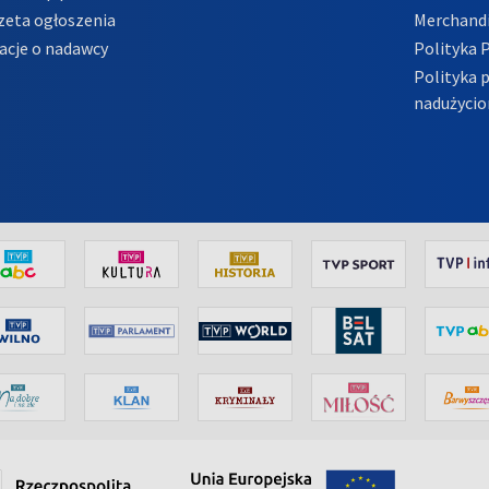
zeta ogłoszenia
Merchandi
acje o nadawcy
Polityka 
Polityka 
nadużycio