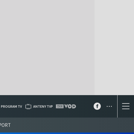
...
PROGRAM TV
ANTENY TVP
PORT