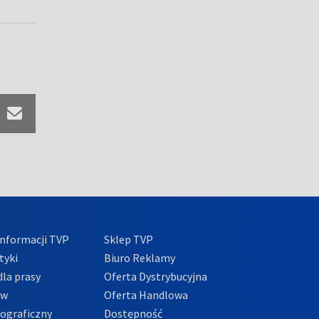
nformacji TVP
Sklep TVP
tyki
Biuro Reklamy
la prasy
Oferta Dystrybucyjna
ów
Oferta Handlowa
tograficzny
Dostępność