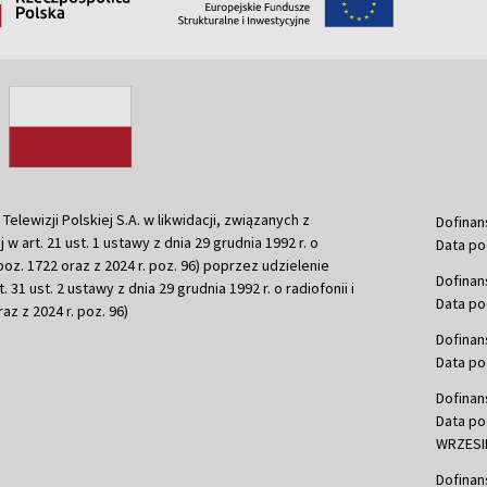
ewizji Polskiej S.A. w likwidacji, związanych z
Dofinan
j w art. 21 ust. 1 ustawy z dnia 29 grudnia 1992 r. o
Data po
r. poz. 1722 oraz z 2024 r. poz. 96) poprzez udzielenie
Dofinan
 31 ust. 2 ustawy z dnia 29 grudnia 1992 r. o radiofonii i
Data po
raz z 2024 r. poz. 96)
Dofinan
Data po
Dofinan
Data po
WRZESIE
Dofinan