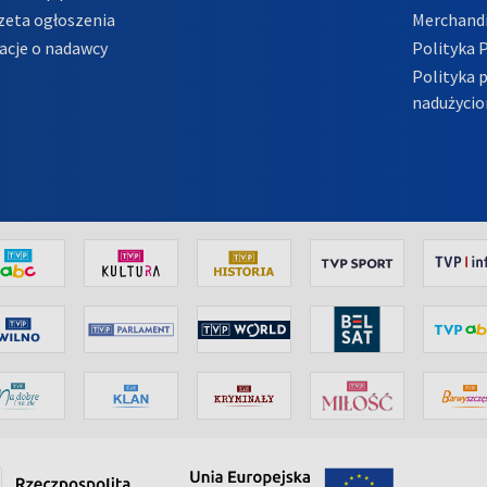
zeta ogłoszenia
Merchandi
acje o nadawcy
Polityka 
Polityka 
nadużycio