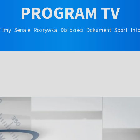
PROGRAM TV
Filmy
Seriale
Rozrywka
Dla dzieci
Dokument
Sport
Inf