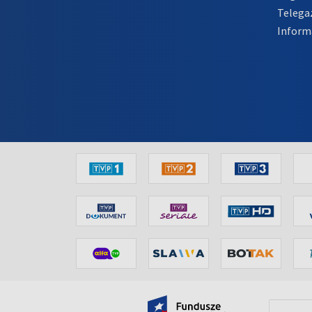
Telega
Inform