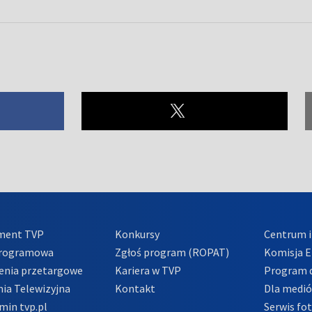
ment TVP
Konkursy
Centrum i
Programowa
Zgłoś program (ROPAT)
Komisja E
enia przetargowe
Kariera w TVP
Program d
ia Telewizyjna
Kontakt
Dla medi
min tvp.pl
Serwis fo