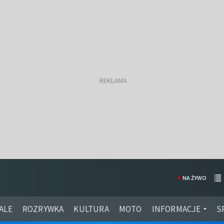
NA ŻYWO
ALE
ROZRYWKA
KULTURA
MOTO
INFORMACJE
S