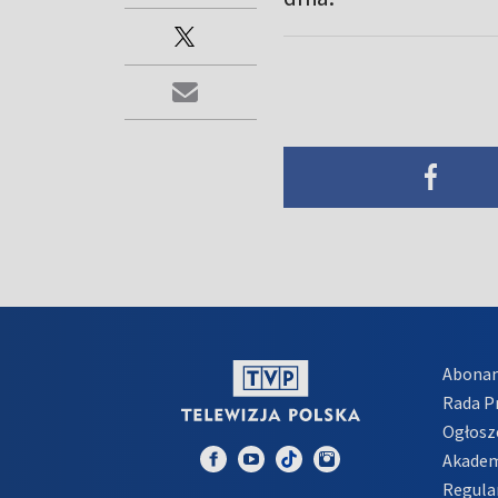
Abona
Rada 
Ogłosz
Akadem
Regula