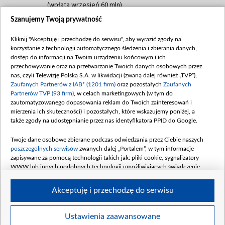
(wpłata wrzesień 60 mln)
Szanujemy Twoją prywatność
Dofinansowanie 635 783 051,21 PLN
Data podpisania umowy: WRZESIEŃ 2025
Kliknij "Akceptuję i przechodzę do serwisu", aby wyrazić zgody na
(wpłata wrzesień 100 mln, październik 350
korzystanie z technologii automatycznego śledzenia i zbierania danych,
mln, listopad 265 mln)
dostęp do informacji na Twoim urządzeniu końcowym i ich
przechowywanie oraz na przetwarzanie Twoich danych osobowych przez
Dofinansowanie 48 862 000,00 PLN
nas, czyli Telewizję Polską S.A. w likwidacji (zwaną dalej również „TVP”),
Data podpisania umowy: GRUDZIEŃ 2025
Zaufanych Partnerów z IAB* (1201 firm)
oraz pozostałych
Zaufanych
(wpłata grudzień 60,548 mln)
Partnerów TVP (93 firm)
, w celach marketingowych (w tym do
zautomatyzowanego dopasowania reklam do Twoich zainteresowań i
Dofinansowanie 900 000 000,00 PLN
mierzenia ich skuteczności) i pozostałych, które wskazujemy poniżej, a
Data podpisania umowy: LUTY 2026 (wpłata
także zgody na udostępnianie przez nas identyfikatora PPID do Google.
26 lutego 80 mln, 4 marca 370 mln,
8
kwiecień 180 mln, 7 maja 180 mln, 8
Twoje dane osobowe zbierane podczas odwiedzania przez Ciebie naszych
czerwca 90 mln)
poszczególnych serwisów
zwanych dalej „Portalem”, w tym informacje
zapisywane za pomocą technologii takich jak: pliki cookie, sygnalizatory
Dofinansowanie 250 000 000,00 PLN
WWW lub innych podobnych technologii umożliwiających świadczenie
Data podpisania umowy LIPIEC 2026 (wpłata
dopasowanych i bezpiecznych usług, personalizację treści oraz reklam,
udostępnianie funkcji mediów społecznościowych oraz analizowanie ruchu
4 sierpnia 250 mln
Akceptuję i przechodzę do serwisu
w Internecie.
Twoje dane osobowe zbierane podczas odwiedzania przez Ciebie
Ustawienia zaawansowane
poszczególnych serwisów
na Portalu, takie jak adresy IP, identyfikatory