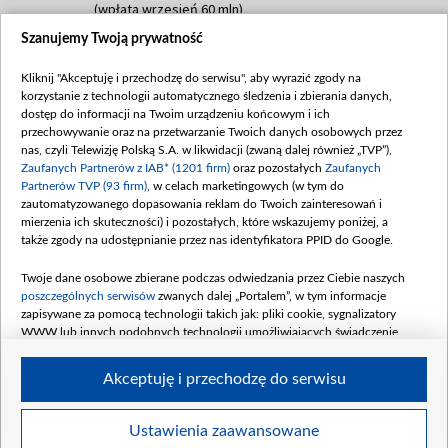
(wpłata wrzesień 60 mln)
Szanujemy Twoją prywatność
Dofinansowanie 635 783 051,21 PLN
Data podpisania umowy: WRZESIEŃ 2025
Kliknij "Akceptuję i przechodzę do serwisu", aby wyrazić zgody na
(wpłata wrzesień 100 mln, październik 350
korzystanie z technologii automatycznego śledzenia i zbierania danych,
mln, listopad 265 mln)
dostęp do informacji na Twoim urządzeniu końcowym i ich
przechowywanie oraz na przetwarzanie Twoich danych osobowych przez
Dofinansowanie 48 862 000,00 PLN
nas, czyli Telewizję Polską S.A. w likwidacji (zwaną dalej również „TVP”),
Data podpisania umowy: GRUDZIEŃ 2025
Zaufanych Partnerów z IAB* (1201 firm)
oraz pozostałych
Zaufanych
(wpłata grudzień 60,548 mln)
Partnerów TVP (93 firm)
, w celach marketingowych (w tym do
zautomatyzowanego dopasowania reklam do Twoich zainteresowań i
Dofinansowanie 900 000 000,00 PLN
mierzenia ich skuteczności) i pozostałych, które wskazujemy poniżej, a
Data podpisania umowy: LUTY 2026 (wpłata
także zgody na udostępnianie przez nas identyfikatora PPID do Google.
26 lutego 80 mln, 4 marca 370 mln,
8
kwiecień 180 mln, 7 maja 180 mln, 8
Twoje dane osobowe zbierane podczas odwiedzania przez Ciebie naszych
czerwca 90 mln)
poszczególnych serwisów
zwanych dalej „Portalem”, w tym informacje
zapisywane za pomocą technologii takich jak: pliki cookie, sygnalizatory
Dofinansowanie 250 000 000,00 PLN
WWW lub innych podobnych technologii umożliwiających świadczenie
Data podpisania umowy LIPIEC 2026 (wpłata
dopasowanych i bezpiecznych usług, personalizację treści oraz reklam,
udostępnianie funkcji mediów społecznościowych oraz analizowanie ruchu
4 sierpnia 250 mln
Akceptuję i przechodzę do serwisu
w Internecie.
Twoje dane osobowe zbierane podczas odwiedzania przez Ciebie
Ustawienia zaawansowane
poszczególnych serwisów
na Portalu, takie jak adresy IP, identyfikatory