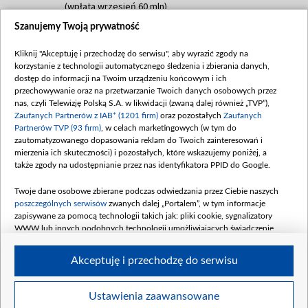
(wpłata wrzesień 60 mln)
Szanujemy Twoją prywatność
Dofinansowanie 635 783 051,21 PLN
Data podpisania umowy: WRZESIEŃ 2025
Kliknij "Akceptuję i przechodzę do serwisu", aby wyrazić zgody na
(wpłata wrzesień 100 mln, październik 350
korzystanie z technologii automatycznego śledzenia i zbierania danych,
mln, listopad 265 mln)
dostęp do informacji na Twoim urządzeniu końcowym i ich
przechowywanie oraz na przetwarzanie Twoich danych osobowych przez
Dofinansowanie 48 862 000,00 PLN
nas, czyli Telewizję Polską S.A. w likwidacji (zwaną dalej również „TVP”),
Data podpisania umowy: GRUDZIEŃ 2025
Zaufanych Partnerów z IAB* (1201 firm)
oraz pozostałych
Zaufanych
(wpłata grudzień 60,548 mln)
Partnerów TVP (93 firm)
, w celach marketingowych (w tym do
zautomatyzowanego dopasowania reklam do Twoich zainteresowań i
Dofinansowanie 900 000 000,00 PLN
mierzenia ich skuteczności) i pozostałych, które wskazujemy poniżej, a
Data podpisania umowy: LUTY 2026 (wpłata
także zgody na udostępnianie przez nas identyfikatora PPID do Google.
26 lutego 80 mln, 4 marca 370 mln,
8
kwiecień 180 mln, 7 maja 180 mln, 8
Twoje dane osobowe zbierane podczas odwiedzania przez Ciebie naszych
czerwca 90 mln)
poszczególnych serwisów
zwanych dalej „Portalem”, w tym informacje
zapisywane za pomocą technologii takich jak: pliki cookie, sygnalizatory
Dofinansowanie 250 000 000,00 PLN
WWW lub innych podobnych technologii umożliwiających świadczenie
Data podpisania umowy LIPIEC 2026 (wpłata
dopasowanych i bezpiecznych usług, personalizację treści oraz reklam,
udostępnianie funkcji mediów społecznościowych oraz analizowanie ruchu
4 sierpnia 250 mln
Akceptuję i przechodzę do serwisu
w Internecie.
Twoje dane osobowe zbierane podczas odwiedzania przez Ciebie
Ustawienia zaawansowane
poszczególnych serwisów
na Portalu, takie jak adresy IP, identyfikatory