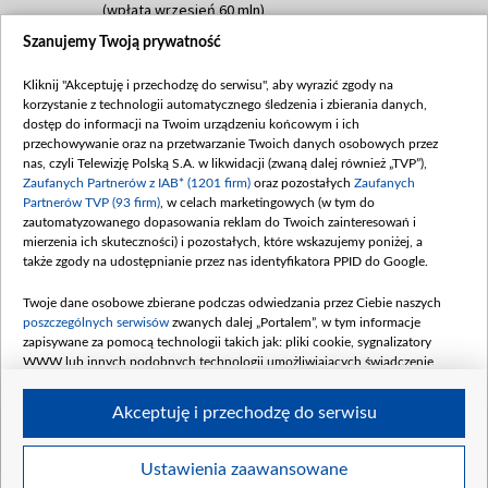
(wpłata wrzesień 60 mln)
Szanujemy Twoją prywatność
Dofinansowanie 635 783 051,21 PLN
Data podpisania umowy: WRZESIEŃ 2025
Kliknij "Akceptuję i przechodzę do serwisu", aby wyrazić zgody na
(wpłata wrzesień 100 mln, październik 350
korzystanie z technologii automatycznego śledzenia i zbierania danych,
mln, listopad 265 mln)
dostęp do informacji na Twoim urządzeniu końcowym i ich
przechowywanie oraz na przetwarzanie Twoich danych osobowych przez
Dofinansowanie 48 862 000,00 PLN
nas, czyli Telewizję Polską S.A. w likwidacji (zwaną dalej również „TVP”),
Data podpisania umowy: GRUDZIEŃ 2025
Zaufanych Partnerów z IAB* (1201 firm)
oraz pozostałych
Zaufanych
(wpłata grudzień 60,548 mln)
Partnerów TVP (93 firm)
, w celach marketingowych (w tym do
zautomatyzowanego dopasowania reklam do Twoich zainteresowań i
Dofinansowanie 900 000 000,00 PLN
mierzenia ich skuteczności) i pozostałych, które wskazujemy poniżej, a
Data podpisania umowy: LUTY 2026 (wpłata
także zgody na udostępnianie przez nas identyfikatora PPID do Google.
26 lutego 80 mln, 4 marca 370 mln,
8
kwiecień 180 mln, 7 maja 180 mln, 8
Twoje dane osobowe zbierane podczas odwiedzania przez Ciebie naszych
czerwca 90 mln)
poszczególnych serwisów
zwanych dalej „Portalem”, w tym informacje
zapisywane za pomocą technologii takich jak: pliki cookie, sygnalizatory
Dofinansowanie 250 000 000,00 PLN
WWW lub innych podobnych technologii umożliwiających świadczenie
Data podpisania umowy LIPIEC 2026 (wpłata
dopasowanych i bezpiecznych usług, personalizację treści oraz reklam,
udostępnianie funkcji mediów społecznościowych oraz analizowanie ruchu
4 sierpnia 250 mln
Akceptuję i przechodzę do serwisu
w Internecie.
Twoje dane osobowe zbierane podczas odwiedzania przez Ciebie
Ustawienia zaawansowane
poszczególnych serwisów
na Portalu, takie jak adresy IP, identyfikatory