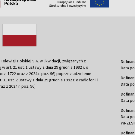
ewizji Polskiej S.A. w likwidacji, związanych z
Dofinan
j w art. 21 ust. 1 ustawy z dnia 29 grudnia 1992 r. o
Data po
r. poz. 1722 oraz z 2024 r. poz. 96) poprzez udzielenie
Dofinan
 31 ust. 2 ustawy z dnia 29 grudnia 1992 r. o radiofonii i
Data po
raz z 2024 r. poz. 96)
Dofinan
Data po
Dofinan
Data po
WRZESIE
Dofinan