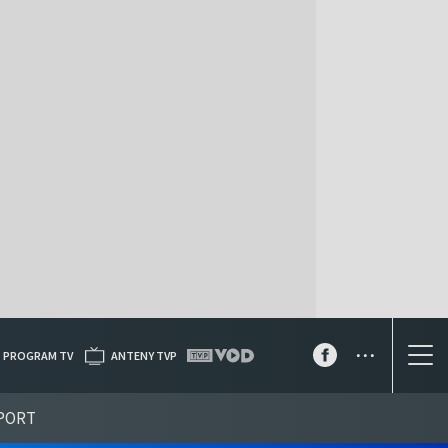
...
PROGRAM TV
ANTENY TVP
PORT