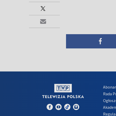
Abona
Rada 
Ogłosz
Akadem
Regula