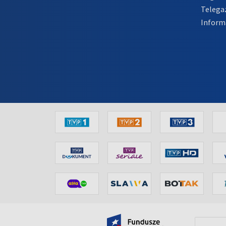
Telega
Inform