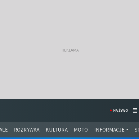
NA ŻYWO
ALE
ROZRYWKA
KULTURA
MOTO
INFORMACJE
S