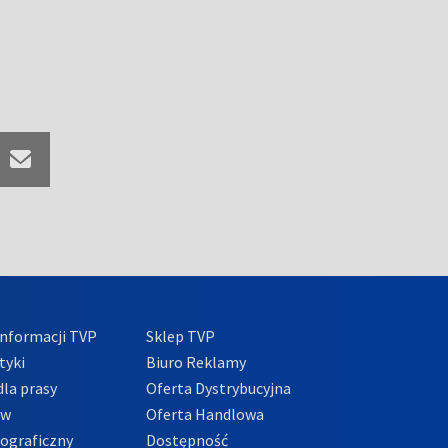
nformacji TVP
Sklep TVP
tyki
Biuro Reklamy
la prasy
Oferta Dystrybucyjna
ów
Oferta Handlowa
tograficzny
Dostępność