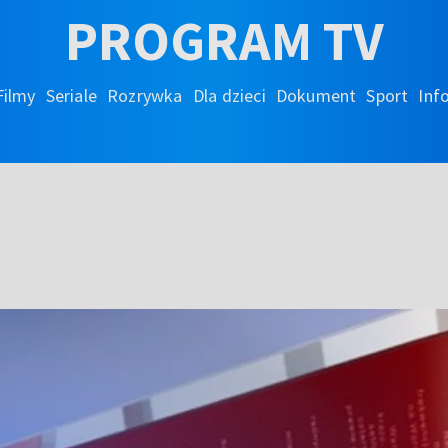
PROGRAM TV
Filmy
Seriale
Rozrywka
Dla dzieci
Dokument
Sport
Inf