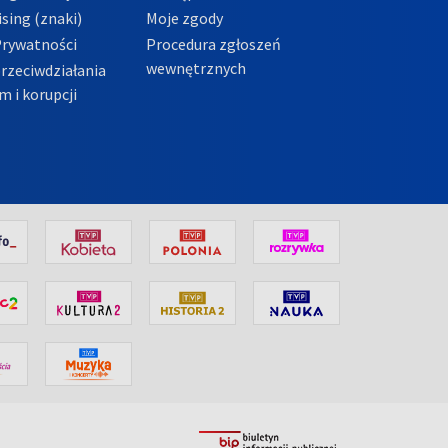
sing (znaki)
Moje zgody
Prywatności
Procedura zgłoszeń
wewnętrznych
przeciwdziałania
m i korupcji