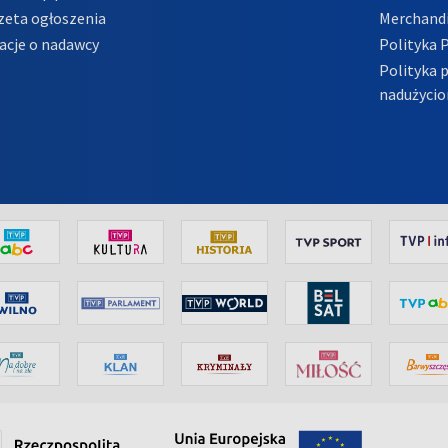
zeta ogłoszenia
Merchandi
acje o nadawcy
Polityka 
Polityka 
nadużycio