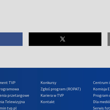
ment TVP
Konkursy
Centrum i
Programowa
Zgłoś program (ROPAT)
Komisja E
enia przetargowe
Kariera w TVP
Program d
ia Telewizyjna
Kontakt
Dla medi
min tvp.pl
Serwis fo