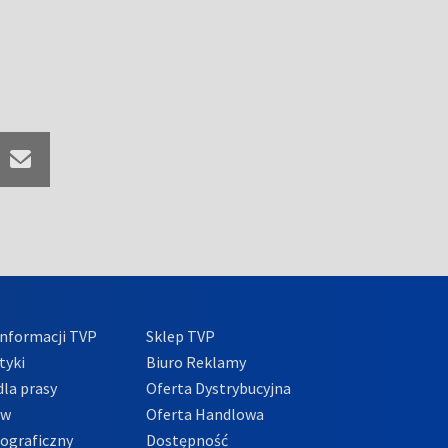
nformacji TVP
Sklep TVP
tyki
Biuro Reklamy
la prasy
Oferta Dystrybucyjna
ów
Oferta Handlowa
tograficzny
Dostępność