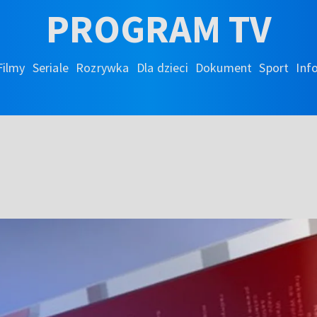
PROGRAM TV
Filmy
Seriale
Rozrywka
Dla dzieci
Dokument
Sport
Inf