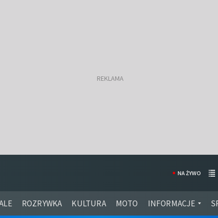
NA ŻYWO
ALE
ROZRYWKA
KULTURA
MOTO
INFORMACJE
S