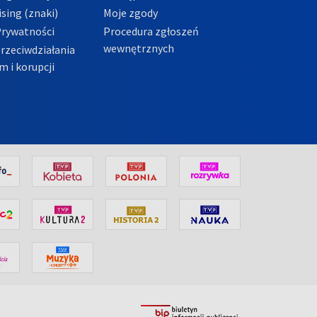
sing (znaki)
Moje zgody
Prywatności
Procedura zgłoszeń
wewnętrznych
przeciwdziałania
m i korupcji