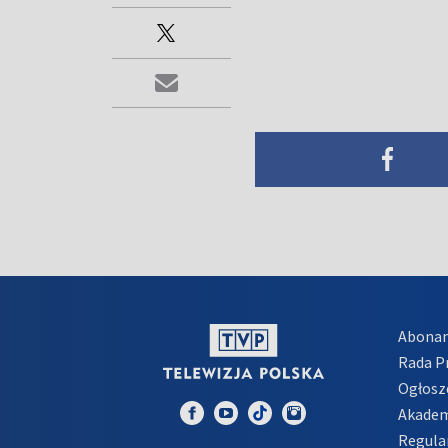
Abona
Rada 
Ogłosz
Akadem
Regula