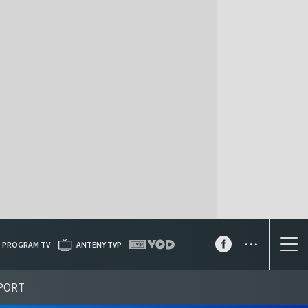
...
PROGRAM TV
ANTENY TVP
PORT