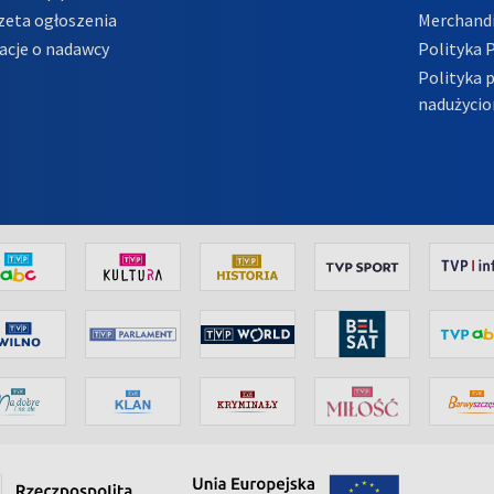
zeta ogłoszenia
Merchandi
acje o nadawcy
Polityka 
Polityka 
nadużycio