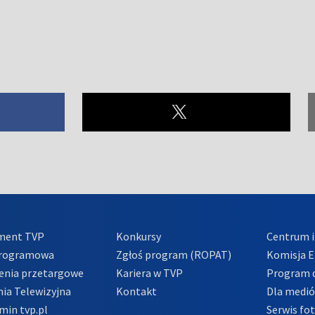
ment TVP
Konkursy
Centrum i
Programowa
Zgłoś program (ROPAT)
Komisja E
enia przetargowe
Kariera w TVP
Program d
ia Telewizyjna
Kontakt
Dla medi
min tvp.pl
Serwis fo