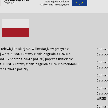
ewizji Polskiej S.A. w likwidacji, związanych z
Dofinan
j w art. 21 ust. 1 ustawy z dnia 29 grudnia 1992 r. o
Data po
r. poz. 1722 oraz z 2024 r. poz. 96) poprzez udzielenie
Dofinan
 31 ust. 2 ustawy z dnia 29 grudnia 1992 r. o radiofonii i
Data po
raz z 2024 r. poz. 96)
Dofinan
Data po
Dofinan
Data po
WRZESIE
Dofinan