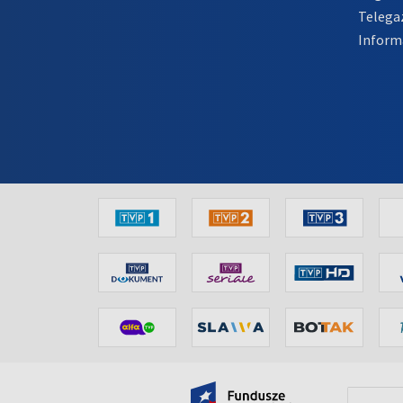
Telega
Inform