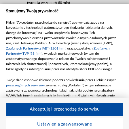
(wpłata wrzesień 60 mln)
Szanujemy Twoją prywatność
Dofinansowanie 635 783 051,21 PLN
Data podpisania umowy: WRZESIEŃ 2025
Kliknij "Akceptuję i przechodzę do serwisu", aby wyrazić zgody na
(wpłata wrzesień 100 mln, październik 350
korzystanie z technologii automatycznego śledzenia i zbierania danych,
mln, listopad 265 mln)
dostęp do informacji na Twoim urządzeniu końcowym i ich
przechowywanie oraz na przetwarzanie Twoich danych osobowych przez
Dofinansowanie 48 862 000,00 PLN
nas, czyli Telewizję Polską S.A. w likwidacji (zwaną dalej również „TVP”),
Data podpisania umowy: GRUDZIEŃ 2025
Zaufanych Partnerów z IAB* (1201 firm)
oraz pozostałych
Zaufanych
(wpłata grudzień 60,548 mln)
Partnerów TVP (93 firm)
, w celach marketingowych (w tym do
zautomatyzowanego dopasowania reklam do Twoich zainteresowań i
Dofinansowanie 900 000 000,00 PLN
mierzenia ich skuteczności) i pozostałych, które wskazujemy poniżej, a
Data podpisania umowy: LUTY 2026 (wpłata
także zgody na udostępnianie przez nas identyfikatora PPID do Google.
26 lutego 80 mln, 4 marca 370 mln,
8
kwiecień 180 mln, 7 maja 180 mln, 8
Twoje dane osobowe zbierane podczas odwiedzania przez Ciebie naszych
czerwca 90 mln)
poszczególnych serwisów
zwanych dalej „Portalem”, w tym informacje
zapisywane za pomocą technologii takich jak: pliki cookie, sygnalizatory
Dofinansowanie 250 000 000,00 PLN
WWW lub innych podobnych technologii umożliwiających świadczenie
Data podpisania umowy LIPIEC 2026 (wpłata
dopasowanych i bezpiecznych usług, personalizację treści oraz reklam,
udostępnianie funkcji mediów społecznościowych oraz analizowanie ruchu
4 sierpnia 250 mln
Akceptuję i przechodzę do serwisu
w Internecie.
Twoje dane osobowe zbierane podczas odwiedzania przez Ciebie
Ustawienia zaawansowane
poszczególnych serwisów
na Portalu, takie jak adresy IP, identyfikatory