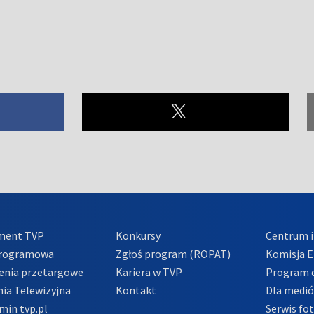
ment TVP
Konkursy
Centrum i
Programowa
Zgłoś program (ROPAT)
Komisja E
enia przetargowe
Kariera w TVP
Program d
ia Telewizyjna
Kontakt
Dla medi
min tvp.pl
Serwis fo