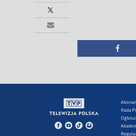
Abona
Rada 
Ogłosz
Akadem
Regula