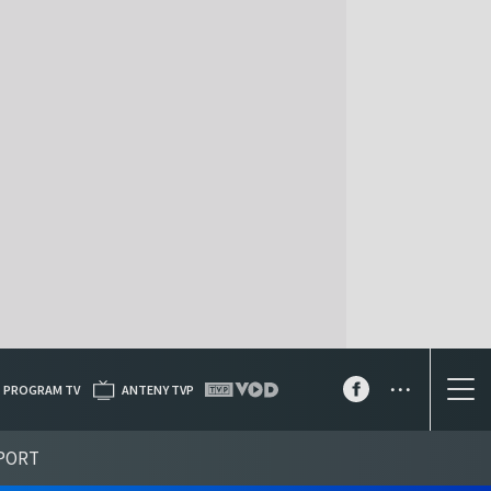
...
PROGRAM TV
ANTENY TVP
PORT