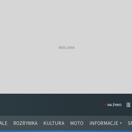
NA ŻYWO
ALE
ROZRYWKA
KULTURA
MOTO
INFORMACJE
S