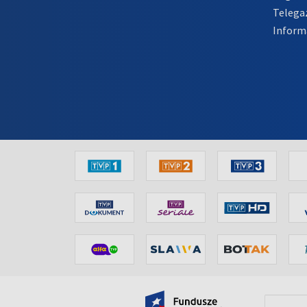
Telega
Inform