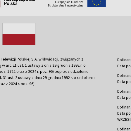
ewizji Polskiej S.A. w likwidacji, związanych z
Dofinan
j w art. 21 ust. 1 ustawy z dnia 29 grudnia 1992 r. o
Data po
r. poz. 1722 oraz z 2024 r. poz. 96) poprzez udzielenie
Dofinan
 31 ust. 2 ustawy z dnia 29 grudnia 1992 r. o radiofonii i
Data po
raz z 2024 r. poz. 96)
Dofinan
Data po
Dofinan
Data po
WRZESIE
Dofinan