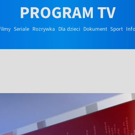
PROGRAM TV
Filmy
Seriale
Rozrywka
Dla dzieci
Dokument
Sport
Inf