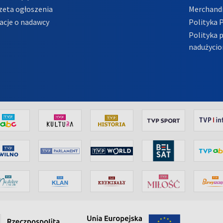
zeta ogłoszenia
Merchandi
acje o nadawcy
Polityka 
Polityka 
nadużycio