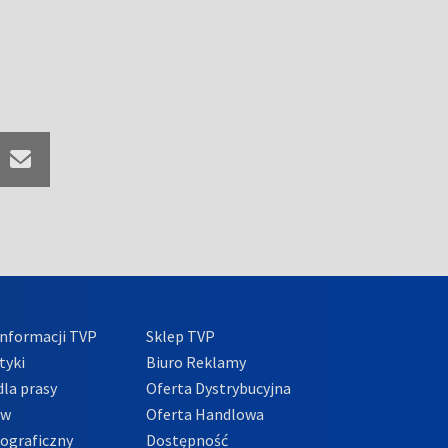
nformacji TVP
Sklep TVP
tyki
Biuro Reklamy
la prasy
Oferta Dystrybucyjna
ów
Oferta Handlowa
tograficzny
Dostępność