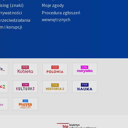
sing (znaki)
Moje zgody
Prywatności
Procedura zgłoszeń
wewnętrznych
przeciwdziałania
m i korupcji