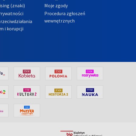
sing (znaki)
Moje zgody
Prywatności
Procedura zgłoszeń
wewnętrznych
przeciwdziałania
m i korupcji