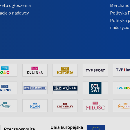
zeta ogłoszenia
Merchandi
acje o nadawcy
Polityka 
Polityka 
nadużycio