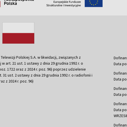
ewizji Polskiej S.A. w likwidacji, związanych z
Dofinan
j w art. 21 ust. 1 ustawy z dnia 29 grudnia 1992 r. o
Data po
r. poz. 1722 oraz z 2024 r. poz. 96) poprzez udzielenie
Dofinan
 31 ust. 2 ustawy z dnia 29 grudnia 1992 r. o radiofonii i
Data po
raz z 2024 r. poz. 96)
Dofinan
Data po
Dofinan
Data po
WRZESIE
Dofinan