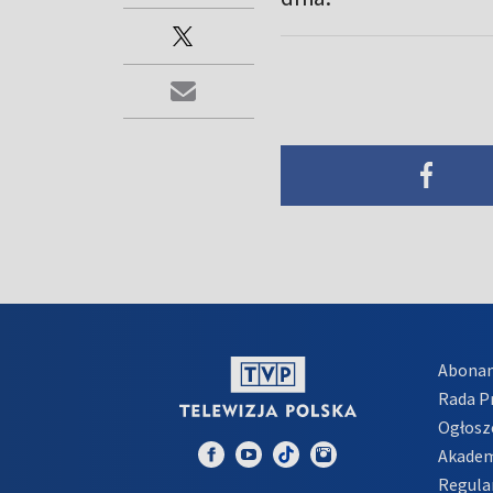
Abona
Rada 
Ogłosz
Akadem
Regula