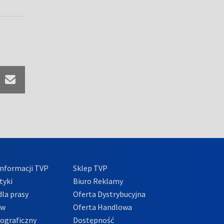
nformacji TVP
Sklep TVP
tyki
Biuro Reklamy
la prasy
Oferta Dystrybucyjna
ów
Oferta Handlowa
tograficzny
Dostępność