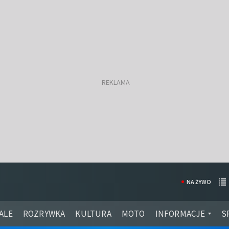
NA ŻYWO
ALE
ROZRYWKA
KULTURA
MOTO
INFORMACJE
S