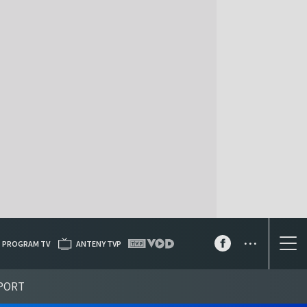
...
PROGRAM TV
ANTENY TVP
PORT