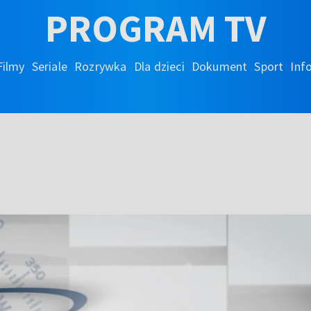
PROGRAM TV
Filmy
Seriale
Rozrywka
Dla dzieci
Dokument
Sport
Inf