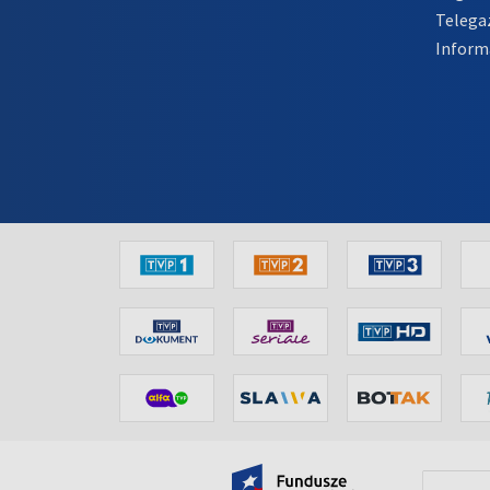
Telega
Inform