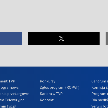
ment TVP
Konkursy
Centrum i
Programowa
Zgłoś program (ROPAT)
Komisja E
enia przetargowe
Kariera w TVP
Program d
ia Telewizyjna
Kontakt
Dla medi
min tvp.pl
Serwis fo