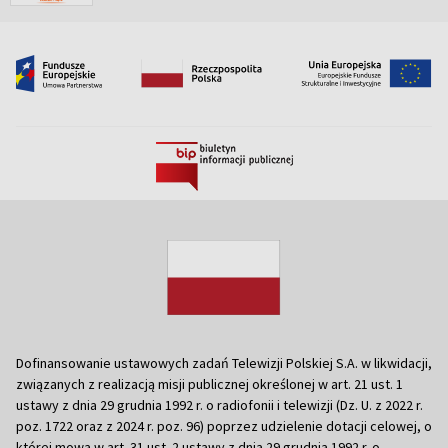
Dofinansowanie ustawowych zadań Telewizji Polskiej S.A. w likwidacji,
związanych z realizacją misji publicznej określonej w art. 21 ust. 1
ustawy z dnia 29 grudnia 1992 r. o radiofonii i telewizji (Dz. U. z 2022 r.
poz. 1722 oraz z 2024 r. poz. 96) poprzez udzielenie dotacji celowej, o
której mowa w art. 31 ust. 2 ustawy z dnia 29 grudnia 1992 r. o