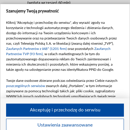
(wpłata wrzesień 60 mln)
Szanujemy Twoją prywatność
Dofinansowanie 635 783 051,21 PLN
Data podpisania umowy: WRZESIEŃ 2025
Kliknij "Akceptuję i przechodzę do serwisu", aby wyrazić zgody na
(wpłata wrzesień 100 mln, październik 350
korzystanie z technologii automatycznego śledzenia i zbierania danych,
mln, listopad 265 mln)
dostęp do informacji na Twoim urządzeniu końcowym i ich
przechowywanie oraz na przetwarzanie Twoich danych osobowych przez
Dofinansowanie 48 862 000,00 PLN
nas, czyli Telewizję Polską S.A. w likwidacji (zwaną dalej również „TVP”),
Data podpisania umowy: GRUDZIEŃ 2025
Zaufanych Partnerów z IAB* (1201 firm)
oraz pozostałych
Zaufanych
(wpłata grudzień 60,548 mln)
Partnerów TVP (93 firm)
, w celach marketingowych (w tym do
zautomatyzowanego dopasowania reklam do Twoich zainteresowań i
Dofinansowanie 900 000 000,00 PLN
mierzenia ich skuteczności) i pozostałych, które wskazujemy poniżej, a
Data podpisania umowy: LUTY 2026 (wpłata
także zgody na udostępnianie przez nas identyfikatora PPID do Google.
26 lutego 80 mln, 4 marca 370 mln,
8
kwiecień 180 mln, 7 maja 180 mln, 8
Twoje dane osobowe zbierane podczas odwiedzania przez Ciebie naszych
czerwca 90 mln)
poszczególnych serwisów
zwanych dalej „Portalem”, w tym informacje
zapisywane za pomocą technologii takich jak: pliki cookie, sygnalizatory
Dofinansowanie 250 000 000,00 PLN
WWW lub innych podobnych technologii umożliwiających świadczenie
Data podpisania umowy LIPIEC 2026 (wpłata
dopasowanych i bezpiecznych usług, personalizację treści oraz reklam,
udostępnianie funkcji mediów społecznościowych oraz analizowanie ruchu
4 sierpnia 250 mln
Akceptuję i przechodzę do serwisu
w Internecie.
Twoje dane osobowe zbierane podczas odwiedzania przez Ciebie
Ustawienia zaawansowane
poszczególnych serwisów
na Portalu, takie jak adresy IP, identyfikatory