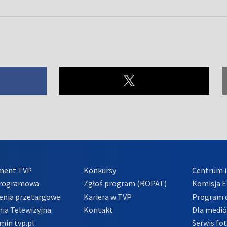
ment TVP
Konkursy
Centrum i
Programowa
Zgłoś program (ROPAT)
Komisja E
enia przetargowe
Kariera w TVP
Program d
ia Telewizyjna
Kontakt
Dla medi
min tvp.pl
Serwis fo