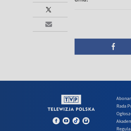
Abona
Rada 
Ogłosz
Akadem
Regula