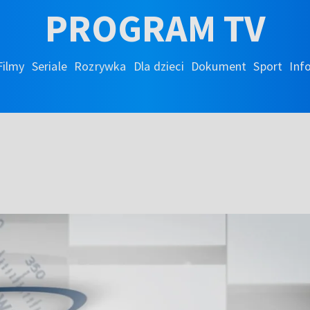
PROGRAM TV
Filmy
Seriale
Rozrywka
Dla dzieci
Dokument
Sport
Inf