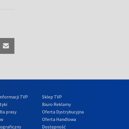
nformacji TVP
Sklep TVP
tyki
Biuro Reklamy
la prasy
Oferta Dystrybucyjna
ów
Oferta Handlowa
tograficzny
Dostępność