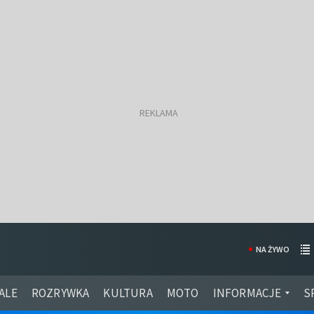
NA ŻYWO
ALE
ROZRYWKA
KULTURA
MOTO
INFORMACJE
S