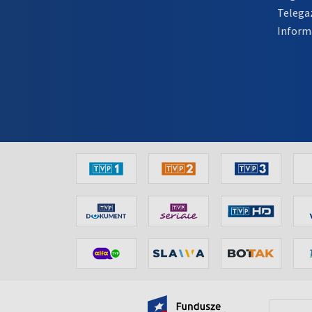
Telega
Inform