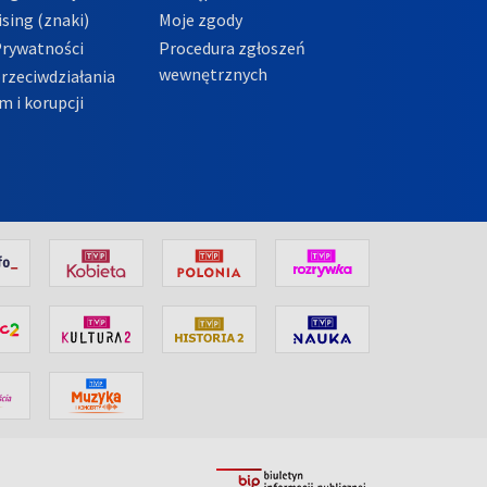
sing (znaki)
Moje zgody
Prywatności
Procedura zgłoszeń
wewnętrznych
przeciwdziałania
m i korupcji