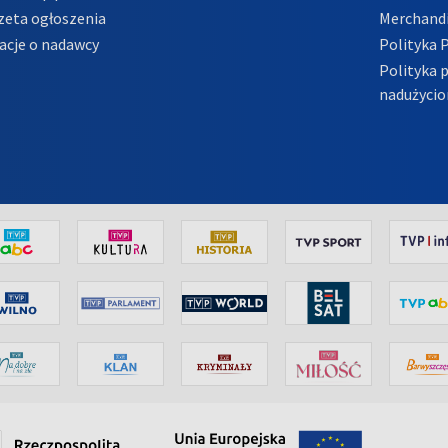
zeta ogłoszenia
Merchandi
acje o nadawcy
Polityka 
Polityka 
nadużycio