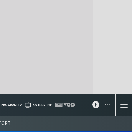
...
PROGRAM TV
ANTENY TVP
PORT