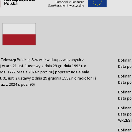
ewizji Polskiej S.A. w likwidacji, związanych z
Dofinan
j w art. 21 ust. 1 ustawy z dnia 29 grudnia 1992 r. o
Data po
r. poz. 1722 oraz z 2024 r. poz. 96) poprzez udzielenie
Dofinan
 31 ust. 2 ustawy z dnia 29 grudnia 1992 r. o radiofonii i
Data po
raz z 2024 r. poz. 96)
Dofinan
Data po
Dofinan
Data po
WRZESIE
Dofinan