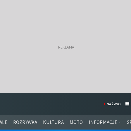
NA ŻYWO
ALE
ROZRYWKA
KULTURA
MOTO
INFORMACJE
S