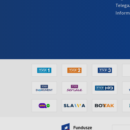
Telega
Inform