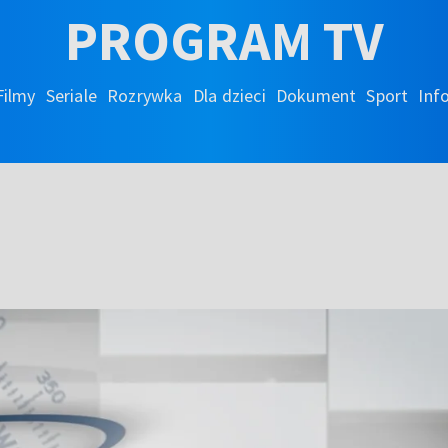
PROGRAM TV
Filmy
Seriale
Rozrywka
Dla dzieci
Dokument
Sport
Inf