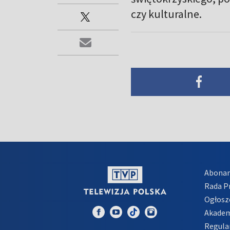
czy kulturalne.
Abona
Rada 
Ogłosz
Akadem
Regula