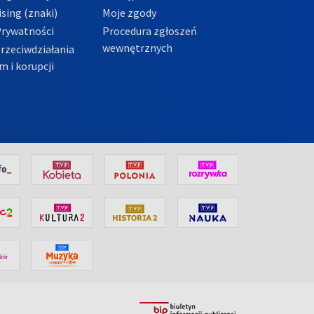
sing (znaki)
Moje zgody
Prywatności
Procedura zgłoszeń
wewnętrznych
przeciwdziałania
m i korupcji