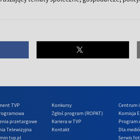
ment TVP
Konkursy
Centrum i
Programowa
Zgłoś program (ROPAT)
Komisja E
enia przetargowe
Kariera w TVP
Program d
ia Telewizyjna
Kontakt
Dla medi
min tvp.pl
Serwis fo