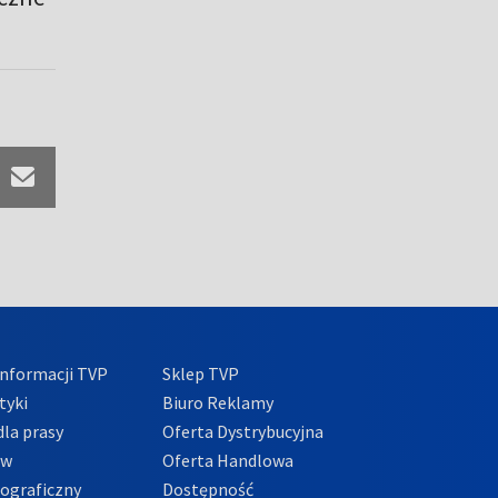
nformacji TVP
Sklep TVP
tyki
Biuro Reklamy
la prasy
Oferta Dystrybucyjna
ów
Oferta Handlowa
tograficzny
Dostępność