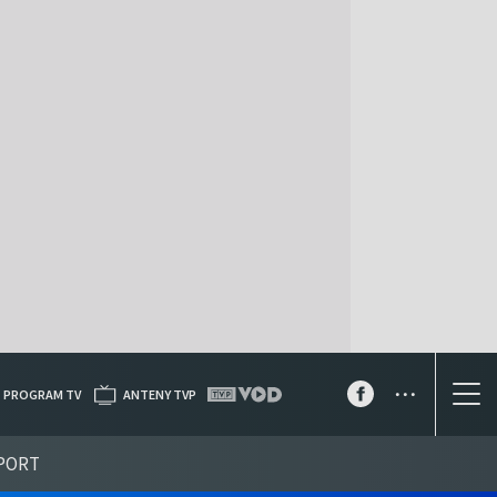
...
PROGRAM TV
ANTENY TVP
PORT