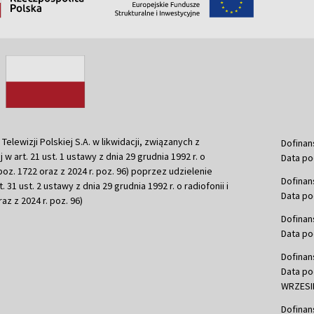
ewizji Polskiej S.A. w likwidacji, związanych z
Dofinan
j w art. 21 ust. 1 ustawy z dnia 29 grudnia 1992 r. o
Data po
r. poz. 1722 oraz z 2024 r. poz. 96) poprzez udzielenie
Dofinan
 31 ust. 2 ustawy z dnia 29 grudnia 1992 r. o radiofonii i
Data po
raz z 2024 r. poz. 96)
Dofinan
Data po
Dofinan
Data po
WRZESIE
Dofinan