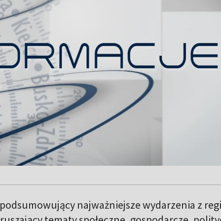
 podsumowujący najważniejsze wydarzenia z reg
ruszający tematy społeczne, gospodarcze, polit