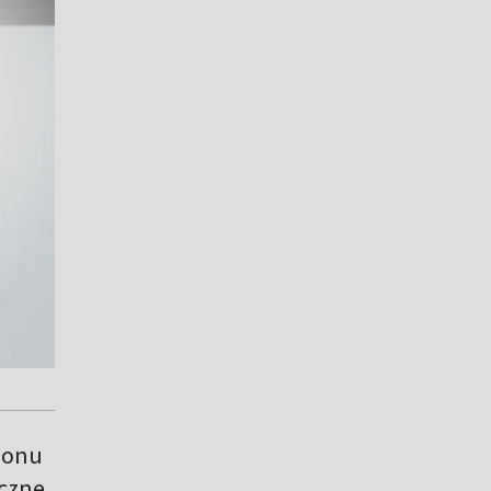
ionu
yczne