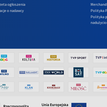
zeta ogłoszenia
Merchandi
acje o nadawcy
Polityka 
Polityka 
nadużycio