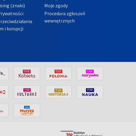
sing (znaki)
Moje zgody
Prywatności
Procedura zgłoszeń
wewnętrznych
przeciwdziałania
m i korupcji