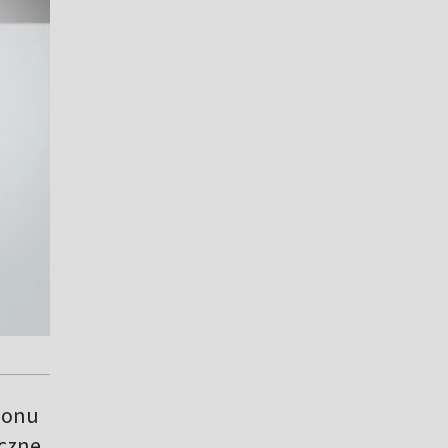
ionu
yczne