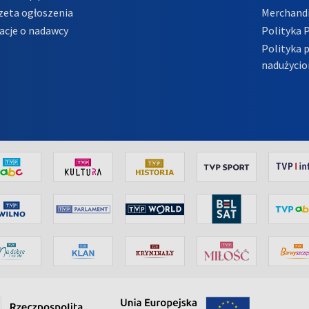
zeta ogłoszenia
Merchandi
acje o nadawcy
Polityka 
Polityka 
nadużycio