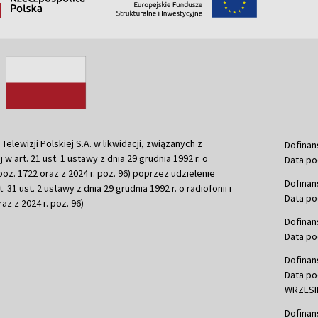
ewizji Polskiej S.A. w likwidacji, związanych z
Dofinan
j w art. 21 ust. 1 ustawy z dnia 29 grudnia 1992 r. o
Data po
r. poz. 1722 oraz z 2024 r. poz. 96) poprzez udzielenie
Dofinan
 31 ust. 2 ustawy z dnia 29 grudnia 1992 r. o radiofonii i
Data po
raz z 2024 r. poz. 96)
Dofinan
Data po
Dofinan
Data po
WRZESIE
Dofinan