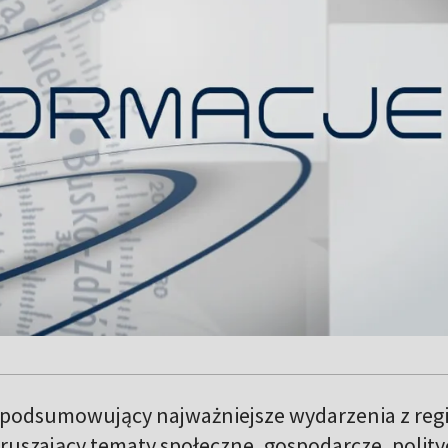
 podsumowujący najważniejsze wydarzenia z reg
ruszający tematy społeczne, gospodarcze, polit