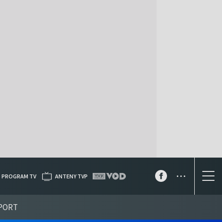
...
PROGRAM TV
ANTENY TVP
PORT