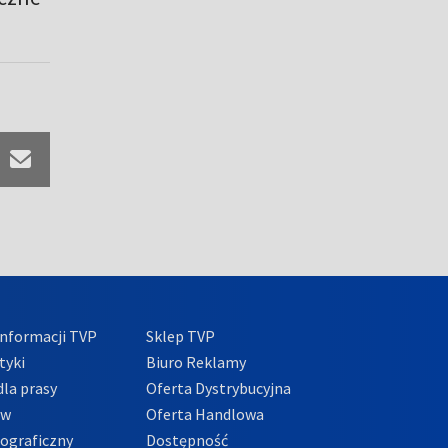
nformacji TVP
Sklep TVP
tyki
Biuro Reklamy
la prasy
Oferta Dystrybucyjna
ów
Oferta Handlowa
tograficzny
Dostępność