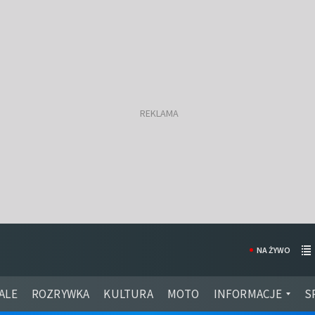
NA ŻYWO
ALE
ROZRYWKA
KULTURA
MOTO
INFORMACJE
S