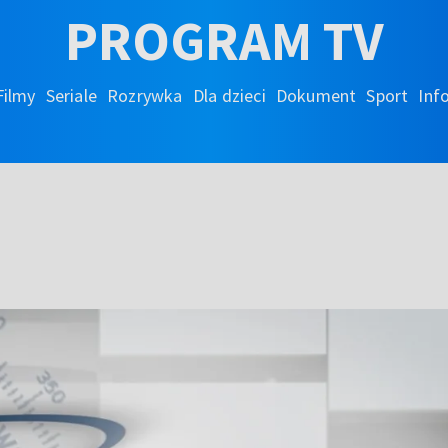
PROGRAM TV
Filmy
Seriale
Rozrywka
Dla dzieci
Dokument
Sport
Inf