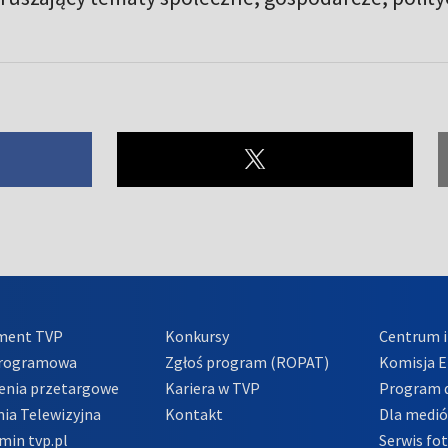
ment TVP
Konkursy
Centrum i
Programowa
Zgłoś program (ROPAT)
Komisja E
enia przetargowe
Kariera w TVP
Program d
ia Telewizyjna
Kontakt
Dla medi
min tvp.pl
Serwis fo