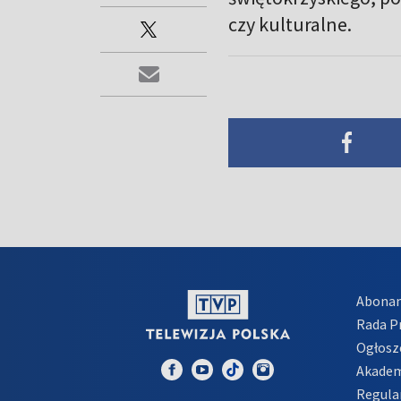
czy kulturalne.
Abona
Rada 
Ogłosz
Akadem
Regula