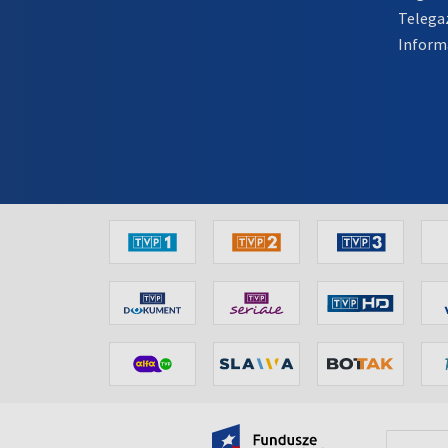
Telega
Inform