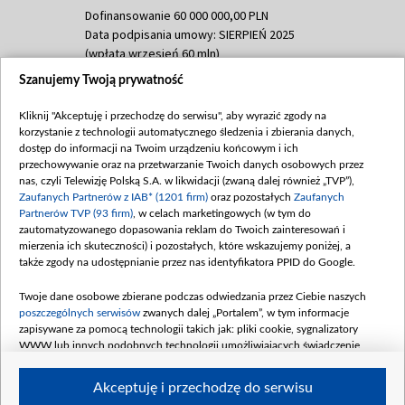
Dofinansowanie 60 000 000,00 PLN
Data podpisania umowy: SIERPIEŃ 2025
(wpłata wrzesień 60 mln)
Szanujemy Twoją prywatność
Dofinansowanie 635 783 051,21 PLN
Data podpisania umowy: WRZESIEŃ 2025
Kliknij "Akceptuję i przechodzę do serwisu", aby wyrazić zgody na
(wpłata wrzesień 100 mln, październik 350
korzystanie z technologii automatycznego śledzenia i zbierania danych,
mln, listopad 265 mln)
dostęp do informacji na Twoim urządzeniu końcowym i ich
przechowywanie oraz na przetwarzanie Twoich danych osobowych przez
Dofinansowanie 48 862 000,00 PLN
nas, czyli Telewizję Polską S.A. w likwidacji (zwaną dalej również „TVP”),
Data podpisania umowy: GRUDZIEŃ 2025
Zaufanych Partnerów z IAB* (1201 firm)
oraz pozostałych
Zaufanych
(wpłata grudzień 60,548 mln)
Partnerów TVP (93 firm)
, w celach marketingowych (w tym do
zautomatyzowanego dopasowania reklam do Twoich zainteresowań i
Dofinansowanie 900 000 000,00 PLN
mierzenia ich skuteczności) i pozostałych, które wskazujemy poniżej, a
Data podpisania umowy: LUTY 2026 (wpłata
także zgody na udostępnianie przez nas identyfikatora PPID do Google.
26 lutego 80 mln, 4 marca 370 mln,
8
kwiecień 180 mln, 7 maja 180 mln, 8
Twoje dane osobowe zbierane podczas odwiedzania przez Ciebie naszych
czerwca 90 mln)
poszczególnych serwisów
zwanych dalej „Portalem”, w tym informacje
zapisywane za pomocą technologii takich jak: pliki cookie, sygnalizatory
Dofinansowanie 250 000 000,00 PLN
WWW lub innych podobnych technologii umożliwiających świadczenie
Data podpisania umowy LIPIEC 2026 (wpłata
dopasowanych i bezpiecznych usług, personalizację treści oraz reklam,
udostępnianie funkcji mediów społecznościowych oraz analizowanie ruchu
4 sierpnia 250 mln
Akceptuję i przechodzę do serwisu
w Internecie.