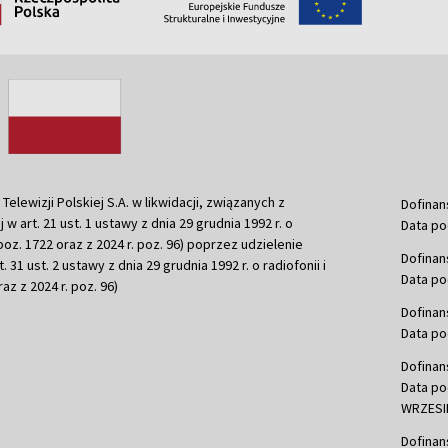
ewizji Polskiej S.A. w likwidacji, związanych z
Dofinan
j w art. 21 ust. 1 ustawy z dnia 29 grudnia 1992 r. o
Data po
r. poz. 1722 oraz z 2024 r. poz. 96) poprzez udzielenie
Dofinan
 31 ust. 2 ustawy z dnia 29 grudnia 1992 r. o radiofonii i
Data po
raz z 2024 r. poz. 96)
Dofinan
Data po
Dofinan
Data po
WRZESIE
Dofinan