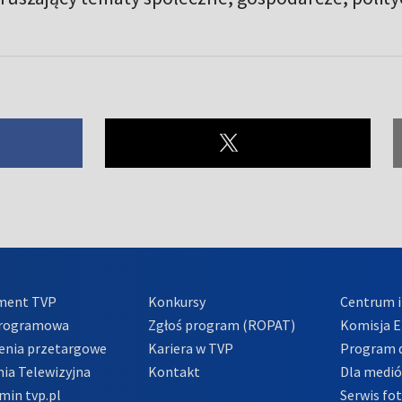
ment TVP
Konkursy
Centrum i
Programowa
Zgłoś program (ROPAT)
Komisja E
enia przetargowe
Kariera w TVP
Program d
ia Telewizyjna
Kontakt
Dla medi
min tvp.pl
Serwis fo