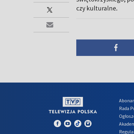
czy kulturalne.
Abona
Rada 
Ogłosz
Akadem
Regula