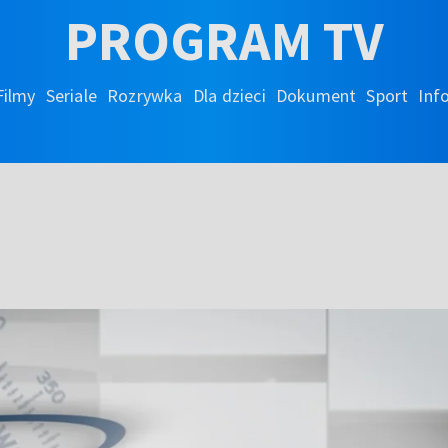
PROGRAM TV
Filmy
Seriale
Rozrywka
Dla dzieci
Dokument
Sport
Inf