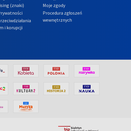
sing (znaki)
Moje zgody
Prywatności
Procedura zgłoszeń
wewnętrznych
przeciwdziałania
m i korupcji