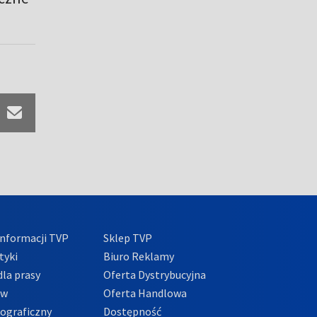
nformacji TVP
Sklep TVP
tyki
Biuro Reklamy
la prasy
Oferta Dystrybucyjna
ów
Oferta Handlowa
tograficzny
Dostępność