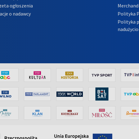
zeta ogłoszenia
Merchandi
acje o nadawcy
Polityka 
Polityka 
nadużycio