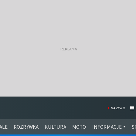
NA ŻYWO
ALE
ROZRYWKA
KULTURA
MOTO
INFORMACJE
S