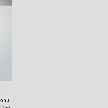
ionu
yczne