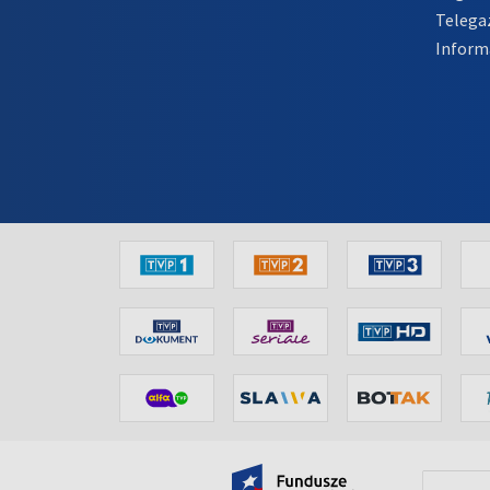
Telega
Inform