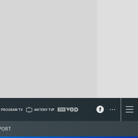
...
PROGRAM TV
ANTENY TVP
PORT