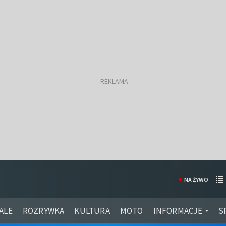
NA ŻYWO
ALE
ROZRYWKA
KULTURA
MOTO
INFORMACJE
S