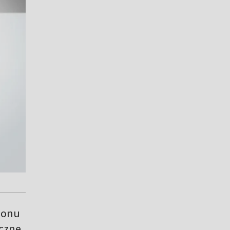
ionu
yczne