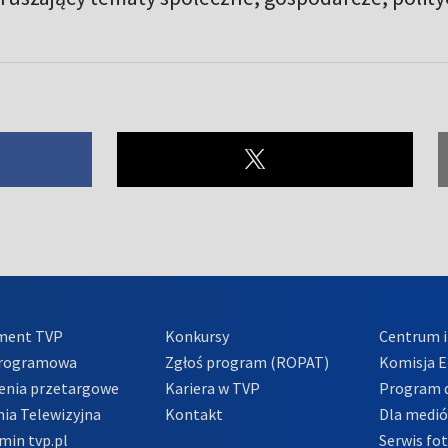
ment TVP
Konkursy
Centrum i
Programowa
Zgłoś program (ROPAT)
Komisja E
enia przetargowe
Kariera w TVP
Program d
ia Telewizyjna
Kontakt
Dla medi
min tvp.pl
Serwis fo