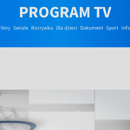
PROGRAM TV
Filmy
Seriale
Rozrywka
Dla dzieci
Dokument
Sport
Inf