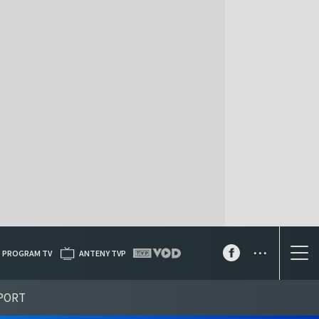
...
PROGRAM TV
ANTENY TVP
PORT