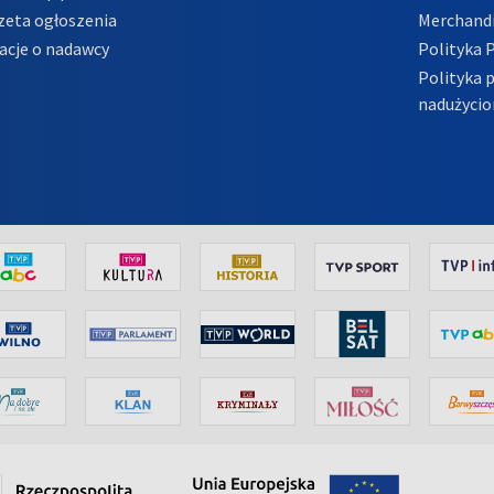
zeta ogłoszenia
Merchandi
acje o nadawcy
Polityka 
Polityka 
nadużycio