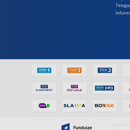
Telega
Inform