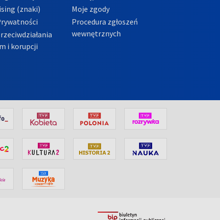
sing (znaki)
Moje zgody
Prywatności
Procedura zgłoszeń
wewnętrznych
przeciwdziałania
m i korupcji