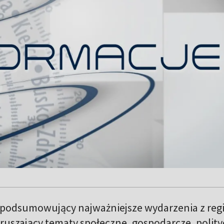
 podsumowujący najważniejsze wydarzenia z reg
ruszający tematy społeczne, gospodarcze, polit