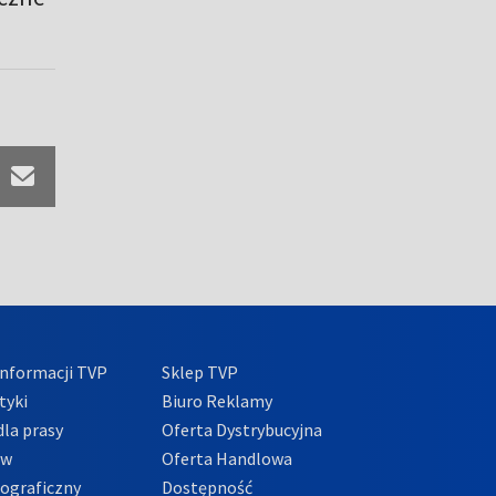
nformacji TVP
Sklep TVP
tyki
Biuro Reklamy
la prasy
Oferta Dystrybucyjna
ów
Oferta Handlowa
tograficzny
Dostępność