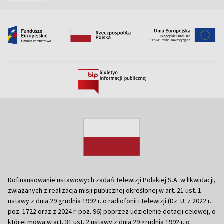
Dofinansowanie ustawowych zadań Telewizji Polskiej S.A. w likwidacji,
związanych z realizacją misji publicznej określonej w art. 21 ust. 1
ustawy z dnia 29 grudnia 1992 r. o radiofonii i telewizji (Dz. U. z 2022 r.
poz. 1722 oraz z 2024 r. poz. 96) poprzez udzielenie dotacji celowej, o
której mowa w art. 31 ust. 2 ustawy z dnia 29 grudnia 1992 r. o