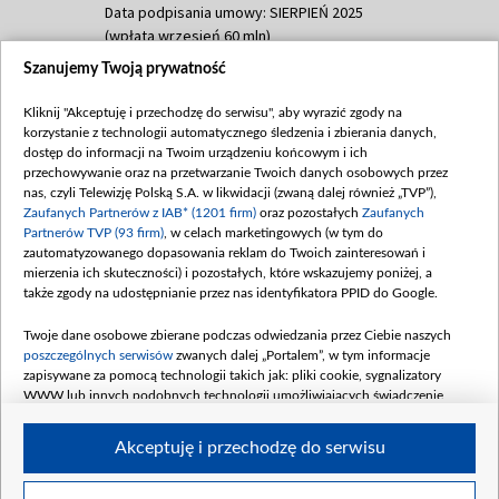
Data podpisania umowy: SIERPIEŃ 2025
(wpłata wrzesień 60 mln)
Szanujemy Twoją prywatność
Dofinansowanie 635 783 051,21 PLN
Data podpisania umowy: WRZESIEŃ 2025
Kliknij "Akceptuję i przechodzę do serwisu", aby wyrazić zgody na
(wpłata wrzesień 100 mln, październik 350
korzystanie z technologii automatycznego śledzenia i zbierania danych,
mln, listopad 265 mln)
dostęp do informacji na Twoim urządzeniu końcowym i ich
przechowywanie oraz na przetwarzanie Twoich danych osobowych przez
Dofinansowanie 48 862 000,00 PLN
nas, czyli Telewizję Polską S.A. w likwidacji (zwaną dalej również „TVP”),
Data podpisania umowy: GRUDZIEŃ 2025
Zaufanych Partnerów z IAB* (1201 firm)
oraz pozostałych
Zaufanych
(wpłata grudzień 60,548 mln)
Partnerów TVP (93 firm)
, w celach marketingowych (w tym do
zautomatyzowanego dopasowania reklam do Twoich zainteresowań i
Dofinansowanie 900 000 000,00 PLN
mierzenia ich skuteczności) i pozostałych, które wskazujemy poniżej, a
Data podpisania umowy: LUTY 2026 (wpłata
także zgody na udostępnianie przez nas identyfikatora PPID do Google.
26 lutego 80 mln, 4 marca 370 mln,
8
kwiecień 180 mln, 7 maja 180 mln, 8
Twoje dane osobowe zbierane podczas odwiedzania przez Ciebie naszych
czerwca 90 mln)
poszczególnych serwisów
zwanych dalej „Portalem”, w tym informacje
zapisywane za pomocą technologii takich jak: pliki cookie, sygnalizatory
Dofinansowanie 250 000 000,00 PLN
WWW lub innych podobnych technologii umożliwiających świadczenie
Data podpisania umowy LIPIEC 2026 (wpłata
dopasowanych i bezpiecznych usług, personalizację treści oraz reklam,
udostępnianie funkcji mediów społecznościowych oraz analizowanie ruchu
4 sierpnia 250 mln
Akceptuję i przechodzę do serwisu
w Internecie.
Twoje dane osobowe zbierane podczas odwiedzania przez Ciebie