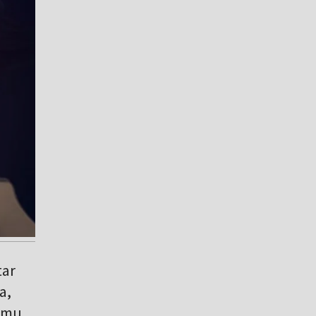
tar
a,
ramu