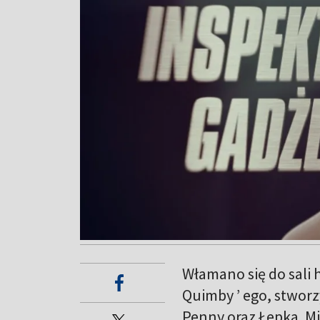
Włamano się do sali 
Quimby ’ ego, stworz
Penny oraz Łepka. M