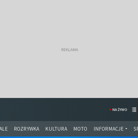
NA ŻYWO
ALE
ROZRYWKA
KULTURA
MOTO
INFORMACJE
S