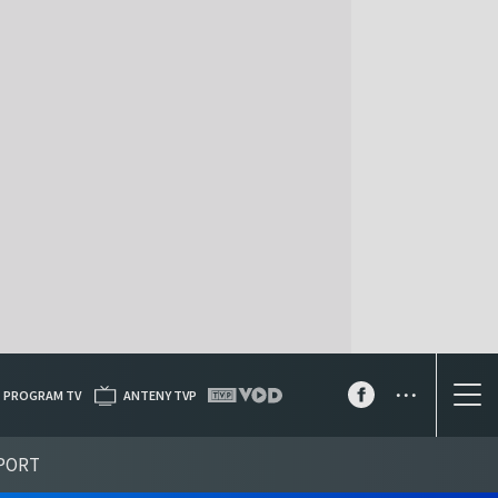
...
PROGRAM TV
ANTENY TVP
PORT