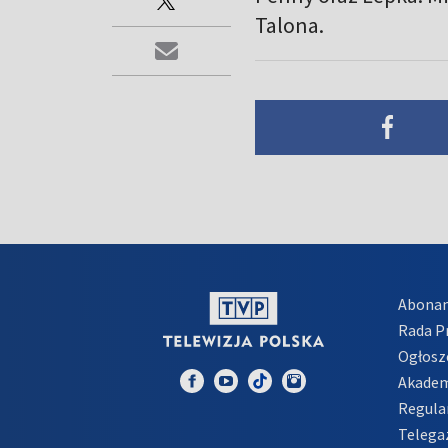
Talona.
Abona
Rada 
Ogłosz
Akadem
Regula
Telega