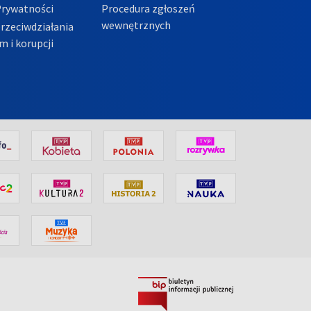
Prywatności
Procedura zgłoszeń
wewnętrznych
przeciwdziałania
m i korupcji