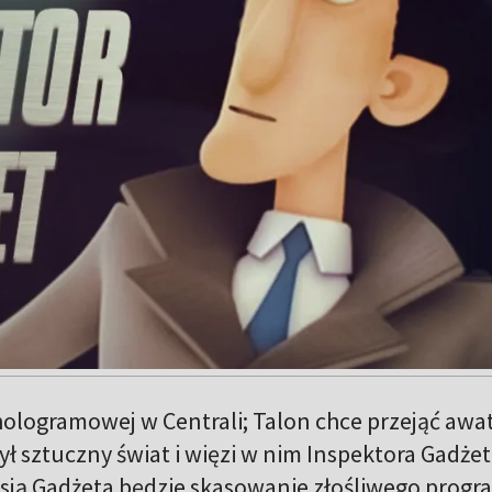
hologramowej w Centrali; Talon chce przejąć awa
ył sztuczny świat i więzi w nim Inspektora Gadżet
isją Gadżeta będzie skasowanie złośliwego prog