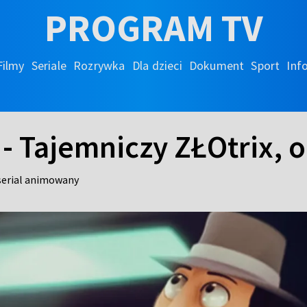
PROGRAM TV
Filmy
Seriale
Rozrywka
Dla dzieci
Dokument
Sport
Inf
- Tajemniczy ZŁOtrix, o
serial animowany