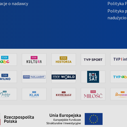
acje o nadawcy
Polityka 
Polityka 
nadużycio