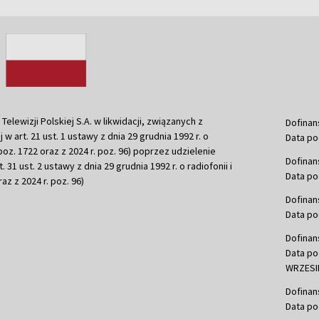
ewizji Polskiej S.A. w likwidacji, związanych z
Dofinan
j w art. 21 ust. 1 ustawy z dnia 29 grudnia 1992 r. o
Data po
r. poz. 1722 oraz z 2024 r. poz. 96) poprzez udzielenie
Dofinan
 31 ust. 2 ustawy z dnia 29 grudnia 1992 r. o radiofonii i
Data po
raz z 2024 r. poz. 96)
Dofinan
Data po
Dofinan
Data po
WRZESIE
Dofinan
Data po