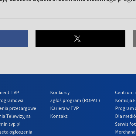
ment TVP
Konkursy
Centrum i
Programowa
Zgłoś program (ROPAT)
Komisja E
enia przetargowe
Kariera w TVP
Program d
ia Telewizyjna
Kontakt
Dla medi
min tvp.pl
Serwis fo
zeta ogłoszenia
Merchandi