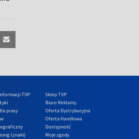
nformacji TVP
Sklep TVP
tyki
Biuro Reklamy
la prasy
Oferta Dystrybucyjna
ów
Oferta Handlowa
tograficzny
Dostępność
sing (znaki)
Moje zgody